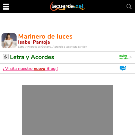
Marinero de luces
Isabel Pantoja
Letra y Acordes de Guitarra. Aprende a tocar esta canción
Letra y Acordes
¡ Visita nuestro
nuevo
Blog !