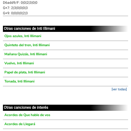
D6add9/F: 0|0|2|3|0|0
G+7: 2|3|0|0|0|3
G+9: 0|0|0|0|2|3
Otras canciones de Inti Illimani
Ojos azules, Inti Illimani
Quinteto del tren, Inti Illimani
Mañana Quizás, Inti Illimani
Vuelvo, Inti Illimani
Papel de plata, Inti Illimani
Tonada, Inti Illimani
[ver todas]
Otras canciones de interés
Acordes de Que hable de vos
Acordes de Llegará