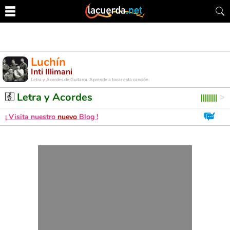
Luchín
Inti Illimani
Letra y Acordes de Guitarra. Aprende a tocar esta canción
Letra y Acordes
¡ Visita nuestro
nuevo
Blog !