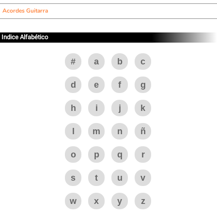
Acordes Guitarra
Indice Alfabético
#
a
b
c
d
e
f
g
h
i
j
k
l
m
n
ñ
o
p
q
r
s
t
u
v
w
x
y
z