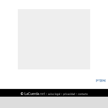
[PT]
[EN]
©
LaCuerda
.net
·
·
·
aviso legal
privacidad
contacto