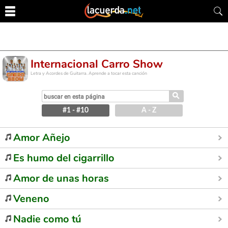
Internacional Carro Show
Letra y Acordes de Guitarra. Aprende a tocar esta canción
⚲
#1 - #10
A - Z
Amor Añejo
Es humo del cigarrillo
Amor de unas horas
Veneno
Nadie como tú