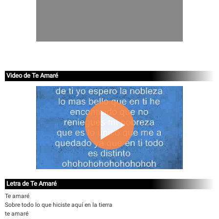
Video de Te Amaré
Letra de Te Amaré
Te amaré
Sobre todo lo que hiciste aquí en la tierra
te amaré