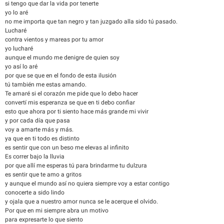
si tengo que dar la vida por tenerte
yo lo aré
no me importa que tan negro y tan juzgado alla sido tú pasado.
Lucharé
contra vientos y mareas por tu amor
yo lucharé
aunque el mundo me denigre de quien soy
yo así lo aré
por que se que en el fondo de esta ilusión
tú también me estas amando.
Te amaré si el corazón me pide que lo debo hacer
convertí mis esperanza se que en ti debo confiar
esto que ahora por ti siento hace más grande mi vivir
y por cada día que pasa
voy a amarte más y más.
ya que en ti todo es distinto
es sentir que con un beso me elevas al infinito
Es correr bajo la lluvia
por que allí me esperas tú para brindarme tu dulzura
es sentir que te amo a gritos
y aunque el mundo así no quiera siempre voy a estar contigo
conocerte a sido lindo
y ojala que a nuestro amor nunca se le acerque el olvido.
Por que en mi siempre abra un motivo
para expresarte lo que siento