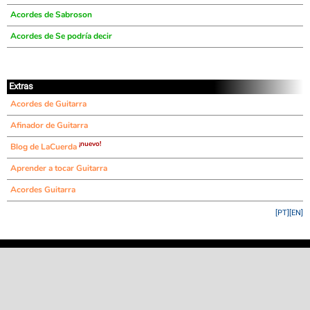
Acordes de Sabroson
Acordes de Se podría decir
Extras
Acordes de Guitarra
Afinador de Guitarra
¡nuevo!
Blog de LaCuerda
Aprender a tocar Guitarra
Acordes Guitarra
[PT]
[EN]
©
LaCuerda
.net
·
·
·
aviso legal
privacidad
contacto