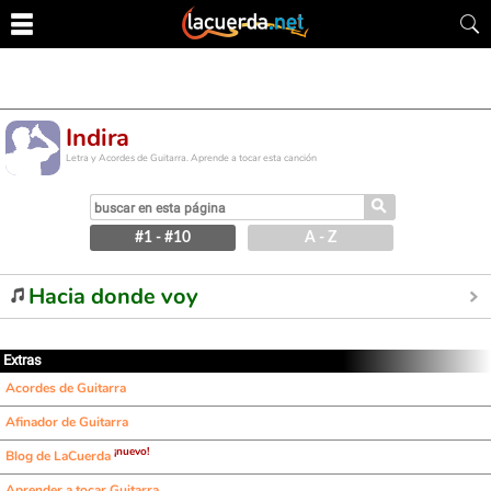
Indira
Letra y Acordes de Guitarra. Aprende a tocar esta canción
⚲
#1 - #10
A - Z
Hacia donde voy
Extras
Acordes de Guitarra
Afinador de Guitarra
¡nuevo!
Blog de LaCuerda
Aprender a tocar Guitarra