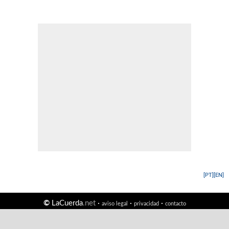
[PT]
[EN]
©
LaCuerda
.net
·
·
·
aviso legal
privacidad
contacto