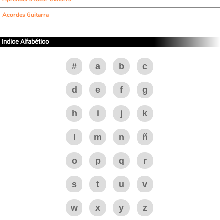
Acordes Guitarra
Indice Alfabético
#
a
b
c
d
e
f
g
h
i
j
k
l
m
n
ñ
o
p
q
r
s
t
u
v
w
x
y
z