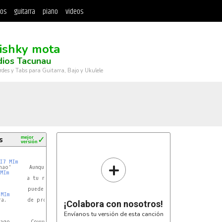
tos
guitarra
piano
videos
ishky mota
dios Tacunau
rdes y Tabs para Guitarra, Bajo y Ukulele
s
mejor
✓
versión
+
I7
MIm
MIm
MIm
ra.       de probar algún chipaco.

¡Colabora con nosotros!
Envíanos tu versión de esta canción
ago       Coyuyito guitarrero
