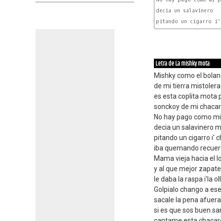
decia un salavinero   
pitando un cigarro i'
Letra de La mishky mota
Mishky como el bolan
de mi tierra mistoler
es esta coplita mota 
sonckoy de mi chacare
No hay pago como mi 
decia un salavinero 
pitando un cigarro i' 
iba quemando recuerdo
Mama vieja hacia el 
y al que mejor zapat
le daba la raspa i'la ol
Golpialo chango a e
sacale la pena afuera
si es que sos buen s
cantame esta chacar