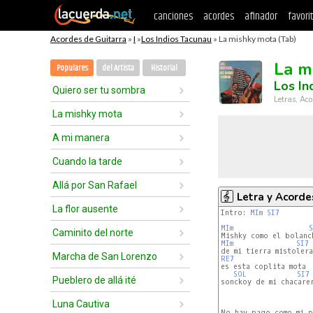
canciones
acordes
afinador
favori
Acordes de Guitarra
»
I
»
Los Indios Tacunau
» La mishky mota (Tab)
La m
Populares
del Artista
Historial
Los In
Quiero ser tu sombra
Letras, Aco
La mishky mota
A mi manera
Cuando la tarde
Allá por San Rafael
Letra y Acorde
La flor ausente
Intro: 
MIm
SI7
MIm
S
Caminito del norte
MIm
SI7
Marcha de San Lorenzo
RE7
SOL
SI7
Pueblero de allá ité
sonckoy de mi chacare
Luna Cautiva
No hay pago como mi p