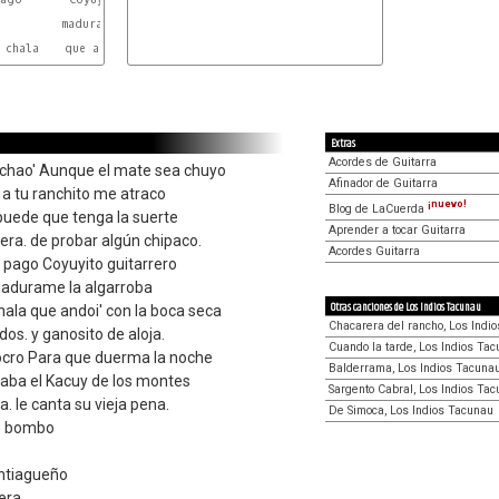
         madurame la algarroba

 chala    que andoi' con la boca seca

Extras
Acordes de Guitarra
chao' Aunque el mate sea chuyo
Afinador de Guitarra
a a tu ranchito me atraco
¡nuevo!
Blog de LaCuerda
puede que tenga la suerte
Aprender a tocar Guitarra
ra. de probar algún chipaco.
Acordes Guitarra
pago Coyuyito guitarrero
madurame la algarroba
Otras canciones de Los Indios Tacunau
chala que andoi' con la boca seca
Chacarera del rancho, Los Indi
s. y ganosito de aloja.
Cuando la tarde, Los Indios Ta
locro Para que duerma la noche
Balderrama, Los Indios Tacuna
eaba el Kacuy de los montes
Sargento Cabral, Los Indios Ta
la. le canta su vieja pena.
De Simoca, Los Indios Tacunau
se bombo
antiagueño
era.