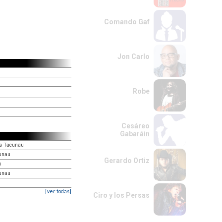
Comando Gaf
Jon Carlo
Robe
Cesáreo
Gabaráin
os Tacunau
cunau
Gerardo Ortiz
u
cunau
[ver todas]
Ciro y los Persas