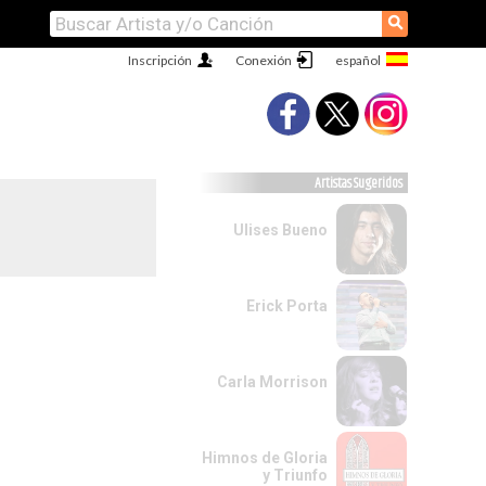
⚲
Inscripción
Conexión
Artistas Sugeridos
Ulises Bueno
Erick Porta
Carla Morrison
Himnos de Gloria
y Triunfo