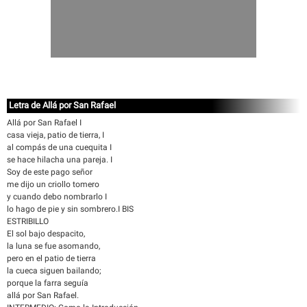
Letra de Allá por San Rafael
Allá por San Rafael I
casa vieja, patio de tierra, I
al compás de una cuequita I
se hace hilacha una pareja. I
Soy de este pago señor
me dijo un criollo tomero
y cuando debo nombrarlo I
lo hago de pie y sin sombrero.I BIS
ESTRIBILLO
El sol bajo despacito,
la luna se fue asomando,
pero en el patio de tierra
la cueca siguen bailando;
porque la farra seguía
allá por San Rafael.