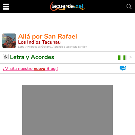
Allá por San Rafael
Los Indios Tacunau
Letra y Acordes de Guitarra. Aprende a tocar esta canción
Letra y Acordes
¡ Visita nuestro
nuevo
Blog !