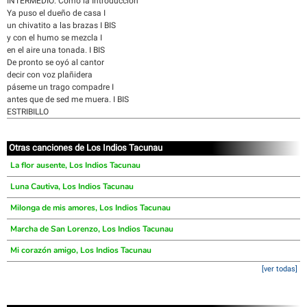
INTERMEDIO: Como la Introducción
Ya puso el dueño de casa I
un chivatito a las brazas I BIS
y con el humo se mezcla I
en el aire una tonada. I BIS
De pronto se oyó al cantor
decir con voz plañidera
páseme un trago compadre I
antes que de sed me muera. I BIS
ESTRIBILLO
Otras canciones de Los Indios Tacunau
La flor ausente, Los Indios Tacunau
Luna Cautiva, Los Indios Tacunau
Milonga de mis amores, Los Indios Tacunau
Marcha de San Lorenzo, Los Indios Tacunau
Mi corazón amigo, Los Indios Tacunau
[ver todas]