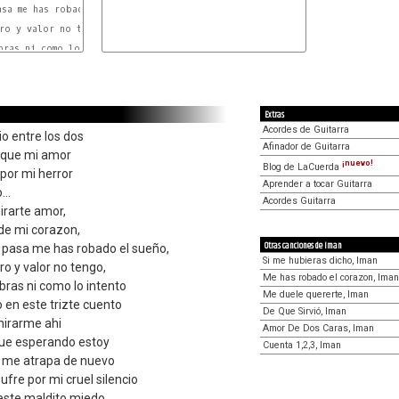
sa me has robado el sueño,

ro y valor no tengo,

bras ni como lo intento

Extras
Acordes de Guitarra
io entre los dos
Afinador de Guitarra
o que mi amor
¡nuevo!
Blog de LaCuerda
 por mi herror
Aprender a tocar Guitarra
..
Acordes Guitarra
irarte amor,
 de mi corazon,
Otras canciones de Iman
pasa me has robado el sueño,
Si me hubieras dicho, Iman
ro y valor no tengo,
Me has robado el corazon, Iman
bras ni como lo intento
Me duele quererte, Iman
 en este trizte cuento
De Que Sirvió, Iman
 mirarme ahi
Amor De Dos Caras, Iman
que esperando estoy
Cuenta 1,2,3, Iman
 me atrapa de nuevo
fre por mi cruel silencio
 este maldito miedo