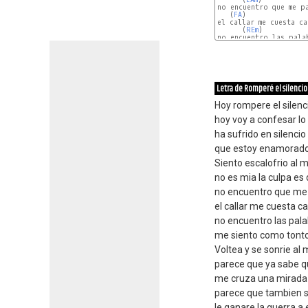
no encuentro que me pa
   (
FA
)

el callar me cuesta ca
      (
REm
)

no encuentro las pala
    (
SOL
Letra de Romperé el silencio
Hoy rompere el silenc
hoy voy a confesar l
ha sufrido en silencio
que estoy enamorado.
Siento escalofrio al m
no es mia la culpa es
no encuentro que me 
el callar me cuesta ca
no encuentro las pala
me siento como tonto
Voltea y se sonrie al
parece que ya sabe 
me cruza una mirada
parece que tambien su
le ganare la guerra a