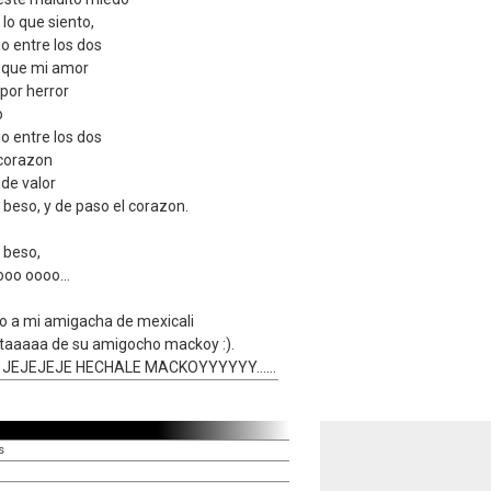
lo que siento,
io entre los dos
o que mi amor
 por herror
o
io entre los dos
 corazon
 de valor
 beso, y de paso el corazon.
 beso,
ooo oooo...
ico a mi amigacha de mexicali
nitaaaaa de su amigocho mackoy :).
JEJEJEJE HECHALE MACKOYYYYYY......
s