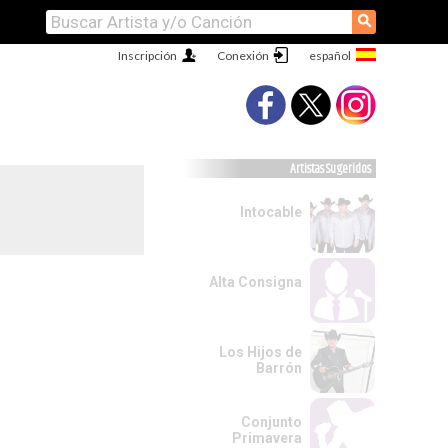
⚲
Inscripción
Conexión
Artistas Sugeridos
Intocable
Alta Consigna
Los Hijos de
Barrón
Conjunto
Primavera