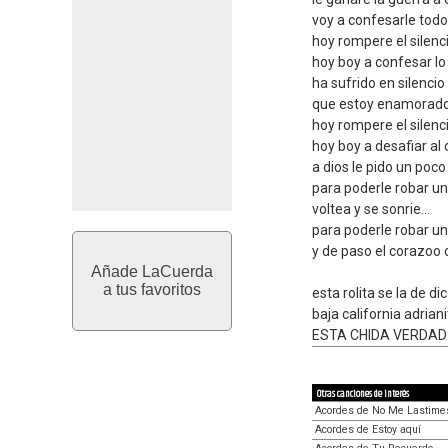
voy a confesarle todo 
hoy rompere el silenc
hoy boy a confesar l
ha sufrido en silencio
que estoy enamorad
hoy rompere el silenc
hoy boy a desafiar al
a dios le pido un poco
para poderle robar un
voltea y se sonrie...
para poderle robar un
y de paso el corazoo 
Añade LaCuerda
a tus favoritos
esta rolita se la de d
baja california adria
ESTA CHIDA VERDAD 
Otras canciones de interés
Acordes de No Me Lastime
Acordes de Estoy aquí