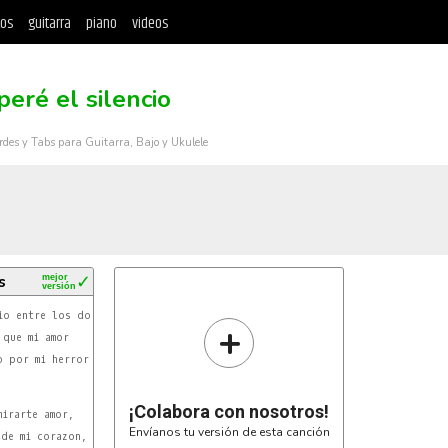
tos
guitarra
piano
videos
eré el silencio
rdes y Tabs para Guitarra, Bajo y Ukulele
s
mejor
✓
versión
io entre los dos

+
que mi amor

 por mi herror

¡Colabora con nosotros!
irarte amor,

Envíanos tu versión de esta canción
de mi corazon,
