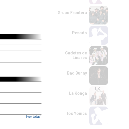
Grupo Frontera
Pesado
Cadetes de
Linares
Bad Bunny
La Konga
los Yonics
[ver todas]