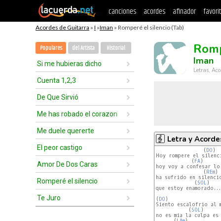
canciones
acordes
afinador
favori
Acordes de Guitarra
»
I
»
Iman
» Romperé el silencio (Tab)
Romp
Populares
del Artista
Historial
Iman
Si me hubieras dicho
Letras, Aco
Cuenta 1,2,3
De Que Sirvió
Me has robado el corazon
Me duele quererte
Letra y Acorde
El peor castigo
                (
DO
)

Hoy rompere el silenc
            (
FA
)

Amor De Dos Caras
hoy voy a confesar lo 
                (
REm
)

ha sufrido en silencio
Romperé el silencio
             (
SOL
)

que estoy enamorado...

Te Juro
(
DO
)

Siento escalofrio al m
           (
SOL
)

no es mia la culpa es 
      (
LAm
)
