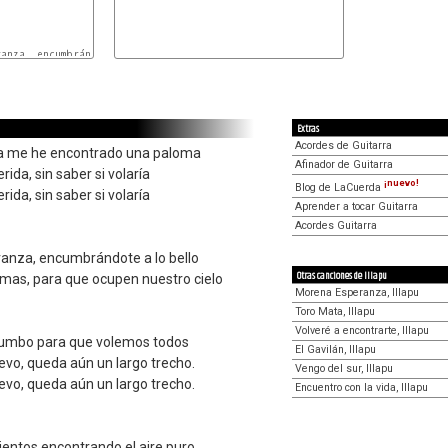
FA
MIm
Extras
Acordes de Guitarra
da me he encontrado una paloma
Afinador de Guitarra
ida, sin saber si volaría
¡nuevo!
Blog de LaCuerda
ida, sin saber si volaría
Aprender a tocar Guitarra
Acordes Guitarra
ranza, encumbrándote a lo bello
Otras canciones de Illapu
omas, para que ocupen nuestro cielo
Morena Esperanza, Illapu
Toro Mata, Illapu
Volveré a encontrarte, Illapu
n rumbo para que volemos todos
El Gavilán, Illapu
evo, queda aún un largo trecho.
Vengo del sur, Illapu
evo, queda aún un largo trecho.
Encuentro con la vida, Illapu
ientos encontrando el aire puro