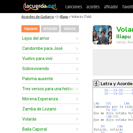
canciones
acordes
afinador
favori
Acordes de Guitarra
»
I
»
Illapu
» Volarás (Tab)
Vola
Populares
del Artista
Historial
Illapu
Lejos del amor
Letras, Aco
Candombe para José
Vuelvo para vivir
Sobreviviendo
Paloma ausente
Letra y Acorde
Tres versos para una historia
DO
---
FA
-
DO
-----
DO
---
FA
-
DO
-----
Morena Esperanza
LAm
SOL
LAm
Caminando por la vida
Zamba de Lozano
FA
SOL
Que me dijo estaba her
LAm
-
SOL
L
Volarás
Que me dijo estaba her
DO
LAm
Baila Caporal
Volarás, volarás

DO
LAm