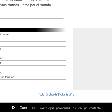
ntos, vamos juntos por el mundo
i padre
s
te
or
ón
e
 se termina
[Volarás chords]
[Volarás cifra]
©
LaCuerda
.net
·
·
·
·
·
·
aviso legal
privacidad
es
en
pt
contacto