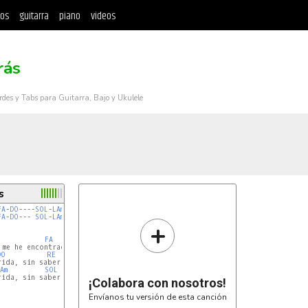
tos
guitarra
piano
videos
rás
rdes y Tabs para Guitarra, Bajo y Ukulele
s
FA
-
DO
----
SOL
-
LAm
---
FA
FA
-
DO
--- 
SOL
-
LAm
+
FA
SOL
LAm
 me he encontrado una paloma

DO
RE
MIm
ida, sin saber si volaría

Am
SOL
FA
LAm
ida, sin saber si volaría

¡Colabora con nosotros!
Envíanos tu versión de esta canción