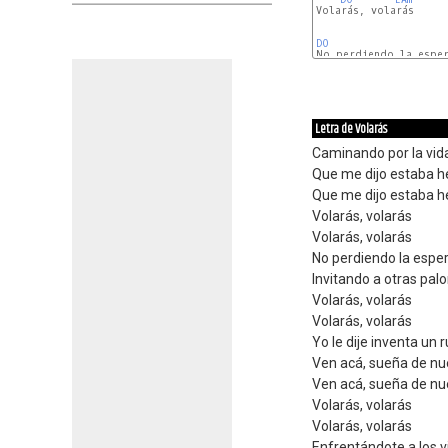
Volarás, volarás

DO
DO
Letra de Volarás
Caminando por la vi
Que me dijo estaba her
Que me dijo estaba her
Volarás, volarás
Volarás, volarás
No perdiendo la espe
Invitando a otras pal
Volarás, volarás
Volarás, volarás
Yo le dije inventa u
Ven acá, sueña de nu
Ven acá, sueña de nu
Volarás, volarás
Volarás, volarás
Enfrentándote a los v