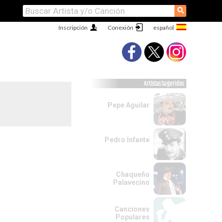
⚲
Inscripción
Conexión
Artistas Sugeridos
Pepe Aguilar
Pedro Infante
Chaqueño
Palavecino
Canciones
Populares