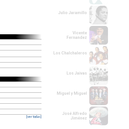
Julio Jaramillo
Vicente
Fernandez
Los Chalchaleros
Los Jaivas
Miguel y Miguel
José Alfredo
[ver todas]
Jiménez