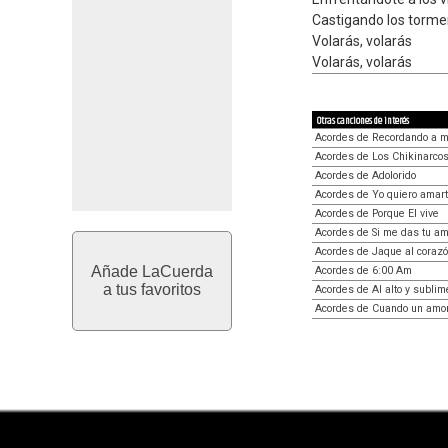
Castigando los torme
Volarás, volarás
Volarás, volarás
Otras canciones de interés
Acordes de Recordando a m
Acordes de Los Chikinarco
Acordes de Adolorido
Acordes de Yo quiero amar
Acordes de Porque El vive
Acordes de Si me das tu am
Acordes de Jaque al coraz
Añade LaCuerda
Acordes de 6:00 Am
a tus favoritos
Acordes de Al alto y sublim
Acordes de Cuando un amor