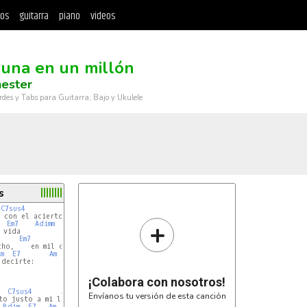
tos
guitarra
piano
videos
 una en un millón
hester
rdes y Tabs para Guitarra, Bajo y Ukulele
s
 
C7sus4
Em7
 - 
Am7
+
Em7
Adimm
Em7
A7
ho,    en mil canciones

m
E7
Am
decirte:

¡Colabora con nosotros!
C7sus4
Am7
Envíanos tu versión de esta canción
Bdim
E7
Am