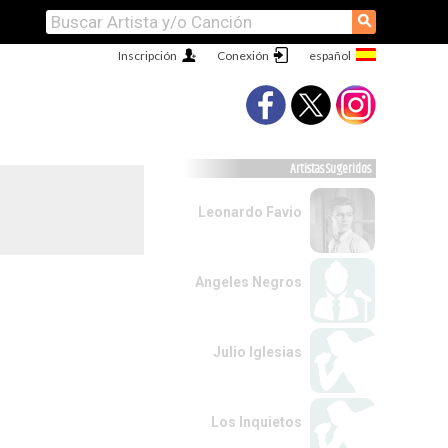
⚲
Inscripción
Conexión
Artistas Sugeridos
Leonardo Favio
Angeles Negros
Julio Iglesias
Los Inquietos