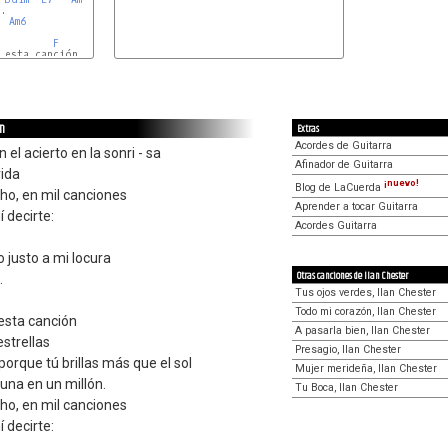
.

Am6
F
Adimm
ón
Extras
Acordes de Guitarra
 el acierto en la sonri - sa
Afinador de Guitarra
vida
¡nuevo!
Blog de LaCuerda
cho, en mil canciones
Aprender a tocar Guitarra
 decirte:
Acordes Guitarra
o justo a mi locura
Otras canciones de Ilan Chester
.
Tus ojos verdes, Ilan Chester
Todo mi corazón, Ilan Chester
 esta canción
A pasarla bien, Ilan Chester
estrellas
Presagio, Ilan Chester
porque tú brillas más que el sol
Mujer merideña, Ilan Chester
 una en un millón.
Tu Boca, Ilan Chester
cho, en mil canciones
 decirte: