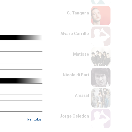
C. Tangana
Alvaro Carrillo
Matisse
Nicola di Bari
Amaral
Jorge Celedon
[ver todas]