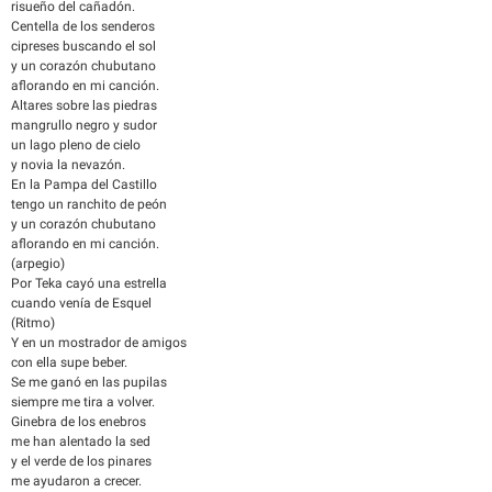
risueño del cañadón.
Centella de los senderos
cipreses buscando el sol
y un corazón chubutano
aflorando en mi canción.
Altares sobre las piedras
mangrullo negro y sudor
un lago pleno de cielo
y novia la nevazón.
En la Pampa del Castillo
tengo un ranchito de peón
y un corazón chubutano
aflorando en mi canción.
(arpegio)
Por Teka cayó una estrella
cuando venía de Esquel
(Ritmo)
Y en un mostrador de amigos
con ella supe beber.
Se me ganó en las pupilas
siempre me tira a volver.
Ginebra de los enebros
me han alentado la sed
y el verde de los pinares
me ayudaron a crecer.