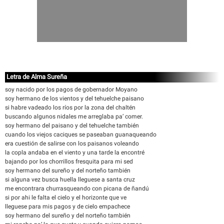
Letra de Alma Sureña
soy nacido por los pagos de gobernador Moyano
soy hermano de los vientos y del tehuelche paisano
si habre vadeado los ríos por la zona del chaltén
buscando algunos nidales me arreglaba pa’ comer.
soy hermano del paisano y del tehuelche también
cuando los viejos caciques se paseaban guanaqueando
era cuestión de salirse con los paisanos voleando
la copla andaba en el viento y una tarde la encontré
bajando por los chorrillos fresquita para mi sed
soy hermano del sureño y del norteño también
si alguna vez busca huella lleguese a santa cruz
me encontrara churrasqueando con picana de ñandú
si por ahi le falta el cielo y el horizonte que ve
lleguese para mis pagos y de cielo empachece
soy hermano del sureño y del norteño también