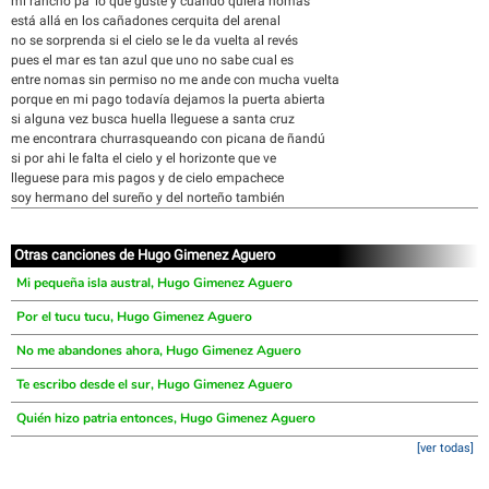
mi rancho pa’ lo que guste y cuando quiera nomas
está allá en los cañadones cerquita del arenal
no se sorprenda si el cielo se le da vuelta al revés
pues el mar es tan azul que uno no sabe cual es
entre nomas sin permiso no me ande con mucha vuelta
porque en mi pago todavía dejamos la puerta abierta
si alguna vez busca huella lleguese a santa cruz
me encontrara churrasqueando con picana de ñandú
si por ahi le falta el cielo y el horizonte que ve
lleguese para mis pagos y de cielo empachece
soy hermano del sureño y del norteño también
Otras canciones de Hugo Gimenez Aguero
Mi pequeña isla austral, Hugo Gimenez Aguero
Por el tucu tucu, Hugo Gimenez Aguero
No me abandones ahora, Hugo Gimenez Aguero
Te escribo desde el sur, Hugo Gimenez Aguero
Quién hizo patria entonces, Hugo Gimenez Aguero
[ver todas]