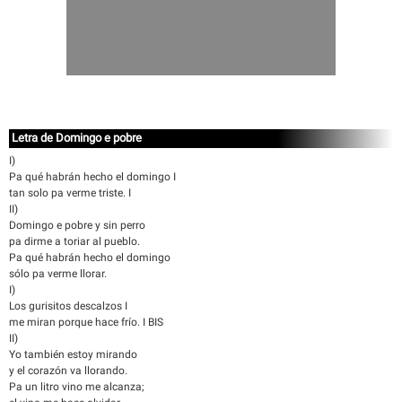
Letra de Domingo e pobre
I)
Pa qué habrán hecho el domingo I
tan solo pa verme triste. I
II)
Domingo e pobre y sin perro
pa dirme a toriar al pueblo.
Pa qué habrán hecho el domingo
sólo pa verme llorar.
I)
Los gurisitos descalzos I
me miran porque hace frío. I BIS
II)
Yo también estoy mirando
y el corazón va llorando.
Pa un litro vino me alcanza;