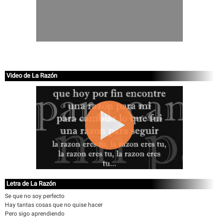
Video de La Razón
Letra de La Razón
Se que no soy perfecto
Hay tantas cosas que no quise hacer
Pero sigo aprendiendo