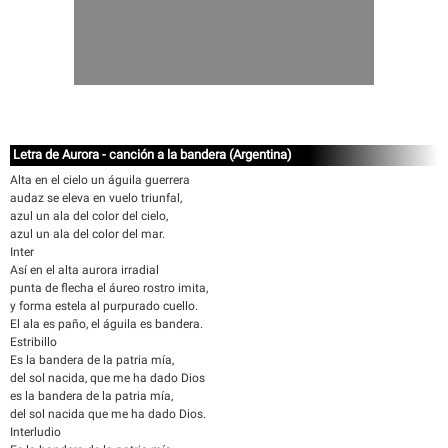
Letra de Aurora - canción a la bandera (Argentina)
Alta en el cielo un águila guerrera
audaz se eleva en vuelo triunfal,
azul un ala del color del cielo,
azul un ala del color del mar.
Inter
Así en el alta aurora irradial
punta de flecha el áureo rostro imita,
y forma estela al purpurado cuello.
El ala es paño, el águila es bandera.
Estribillo
Es la bandera de la patria mía,
del sol nacida, que me ha dado Dios
es la bandera de la patria mía,
del sol nacida que me ha dado Dios.
Interludio