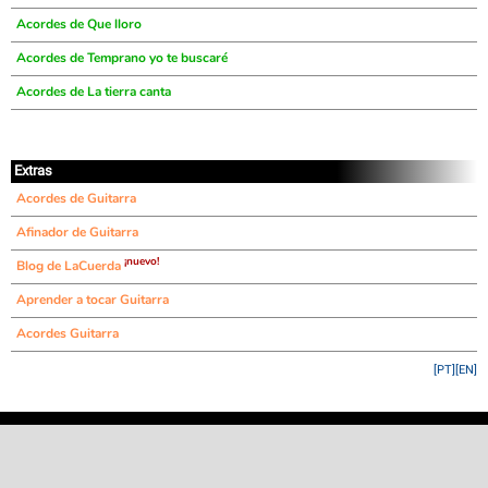
Acordes de Que lloro
Acordes de Temprano yo te buscaré
Acordes de La tierra canta
Extras
Acordes de Guitarra
Afinador de Guitarra
¡nuevo!
Blog de LaCuerda
Aprender a tocar Guitarra
Acordes Guitarra
[PT]
[EN]
©
LaCuerda
.net
·
·
·
aviso legal
privacidad
contacto