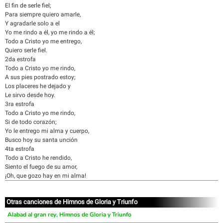
El fin de serle fiel;
Para siempre quiero amarle,
Y agradarle solo a el
Yo me rindo a él, yo me rindo a él;
Todo a Cristo yo me entrego,
Quiero serle fiel.
2da estrofa
Todo a Cristo yo me rindo,
A sus pies postrado estoy;
Los placeres he dejado y
Le sirvo desde hoy.
3ra estrofa
Todo a Cristo yo me rindo,
Si de todo corazón;
Yo le entrego mi alma y cuerpo,
Busco hoy su santa unción
4ta estrofa
Todo a Cristo he rendido,
Siento el fuego de su amor,
¡Oh, que gozo hay en mi alma!
Otras canciones de Himnos de Gloria y Triunfo
Alabad al gran rey, Himnos de Gloria y Triunfo