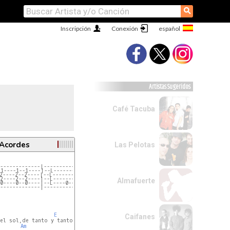
⚲
Inscripción
Conexión
Artistas Sugeridos
Café Tacuba
 Acordes
Las Pelotas
-------------|-----------------------||
1----1--1----|--L--------------------||
2----2--2----|--L--------------------||
2----2--2----|--L----------1--0------||
Almafuerte
0----0--0----|--L----0--0------------||
-------------|-----------------------||
E
Caifanes
el sol,de tanto y tanto caminar,

       
Am