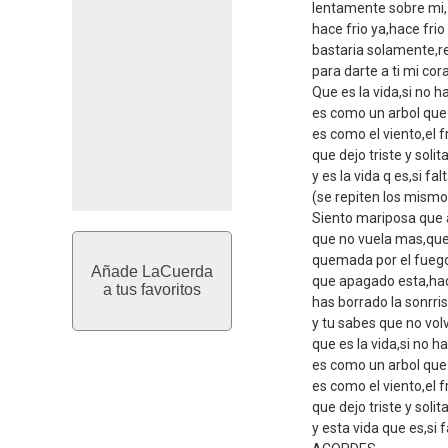
lentamente sobre mi,
hace frio ya,hace frio
bastaria solamente,rec
para darte a ti mi cor
Que es la vida,si no h
es como un arbol que 
es como el viento,el fr
que dejo triste y solita
y es la vida q es,si fal
(se repiten los mism
Siento mariposa que a
que no vuela mas,que
quemada por el fuego
Añade LaCuerda
que apagado esta,hace
a tus favoritos
has borrado la sonrris
y tu sabes que no vol
que es la vida,si no ha
es como un arbol que 
es como el viento,el fr
que dejo triste y solita
y esta vida que es,si