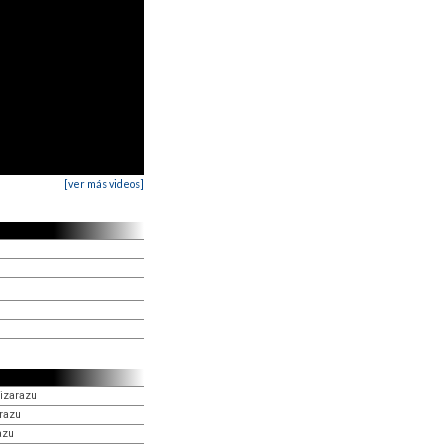
[ver más videos]
Lizarazu
arazu
azu