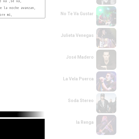
No Te Va Gustar
Julieta Venegas
José Madero
La Vela Puerca
Soda Stereo
la Renga