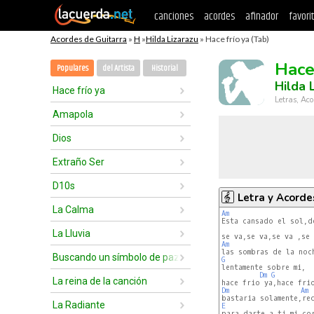
canciones
acordes
afinador
favori
Acordes de Guitarra
»
H
»
Hilda Lizarazu
» Hace frío ya (Tab)
Hace
Populares
del Artista
Historial
Hilda 
Hace frío ya
Letras, Aco
Amapola
Dios
Extraño Ser
D10s
Letra y Acorde
La Calma
Am
Esta cansado el sol,de
La Lluvia
Am
Buscando un símbolo de paz
G
Dm
G
La reina de la canción
Dm
Am
La Radiante
E
para darte a ti mi cor