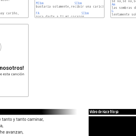
MIbm
SIbm
Am
bastaria solamente,recibir una caricia,

G
ay cariño,

FA
SIbm
Am
para darte a ti mi corazon.

 nosotros!
e esta canción
Video de Hace frío ya
e tanto y tanto caminar,
a,
che avanzan,