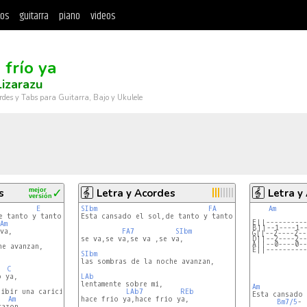
tos
guitarra
piano
videos
 frío ya
Lizarazu
rdes y Tabs para Guitarra, Bajo y Ukulele
s
mejor
✓
Letra y Acordes
Letra y
versión
E
SIbm
FA
Am
 tanto y tanto caminar,

Esta cansado el sol,de tanto y tanto caminar,

E||----------
Am
B||--1----1--
FA7
SIbm
G||--2----2--
se va,se va,se va ,se va,

D||--2----2--
A||--0----0--
E||----------
SIbm
C
LAb
Am
LAb7
REb
Esta cansado 
Am
hace frio ya,hace frio ya,

Bm7/5
- 
azon.
