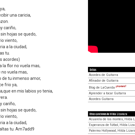
 ya,
ibir una caricia,
azon.
ay cariño,
sin hojas se quedo,
io viento,
ria a la ciudad,
tas tu.
os acordes)
 la flor no vuela mas,
Extras
 no vuela mas,
Acordes de Guitarra
 de tu inmenso amor,
Afinador de Guitarra
 frio ya,
¡nuevo!
Blog de LaCuerda
a,que en mis labios yo tenia,
Aprender a tocar Guitarra
vera.
Acordes Guitarra
y cariño,
sin hojas se quedo,
Otras canciones de Hilda Lizarazu
io viento,
Acuarela de los montes, Hilda 
ria a la ciudad,
Esperanza de fútbol, Hilda Liz
 faltas tu. Am7add9
Palermo Hollywood, Hilda Lizar