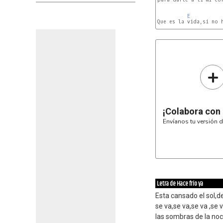
E
Que es la vida,si no h
+
¡Colabora con
Envíanos tu versión d
Letra de Hace frío ya
Esta cansado el sol,d
se va,se va,se va ,se v
las sombras de la no