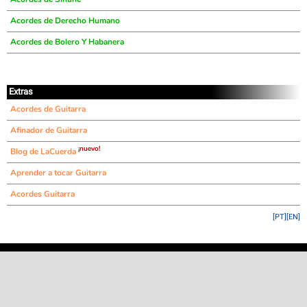
Acordes de Derecho Humano
Acordes de Bolero Y Habanera
Extras
Acordes de Guitarra
Afinador de Guitarra
¡nuevo!
Blog de LaCuerda
Aprender a tocar Guitarra
Acordes Guitarra
[PT]
[EN]
©
LaCuerda
.net
·
·
·
aviso legal
privacidad
contacto