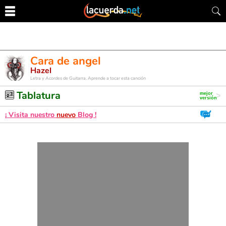
Cara de angel
Hazel
Letra y Acordes de Guitarra. Aprende a tocar esta canción
Tablatura
¡ Visita nuestro
nuevo
Blog !