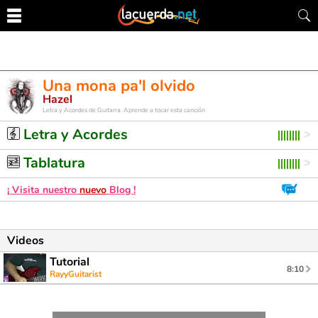
Una mona pa'l olvido
Hazel
Letra y Acordes de Guitarra. Aprende a tocar esta canción
Letra y Acordes
Tablatura
¡ Visita nuestro
nuevo
Blog !
Videos
Tutorial
8:10
RayyGuitarist