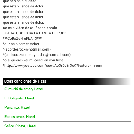
que son solo sueños
que estan llenos de dolor
que estan llenos de dolor
que estan llenos de dolor
que estan llenos de dolor.
no se olviden de calificarla banda
-UN SALUDO PARA LA BANDA DE ROCK-
ºººCoRaZoN uRbAnOººº
ºdudas o comentarios
º(acordesrock@hotmail.com)
º(enelcorazonnohaynada_@hotmail.com)
ºo si quieres ver mi canal en you tube
ºhttp://www.youtube.com/user/AcOrDeSrOcK?feature=mhum
Otras canciones de Hazel
El murió de amor, Hazel
El Bolígrafo, Hazel
Panchito, Hazel
Eso es amor, Hazel
Señor Pintor, Hazel