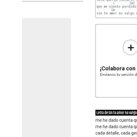
C
Em7
que me siento perdido,
Dm
sin tu amor no valgo 
+
¡Colabora con
Envíanos tu versión d
Letra de Sin tu amor no valg
me he dado cuenta qu
me he dado cuenta qu
cada detalle, cada ges