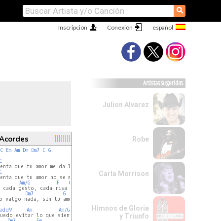
⚲
Inscripción
Conexión
Artistas Sugeridos
Julion Alvarez
 Acordes
Robe
C
Em
Am
Dm
Dm7
C
G
C
F
enta que tu amor me da la vida

C
F
E
Carla Morrison
enta que tu amor no se me olvida

Am/G
F
C
 cada gesto, cada risa

Dm7
G
o valgo nada, sin tu amor no valgo nada

Himnos de Gloria
add9
Am
Am/G
uedo evitar lo que siento

y Triunfo
Dm7
Fm