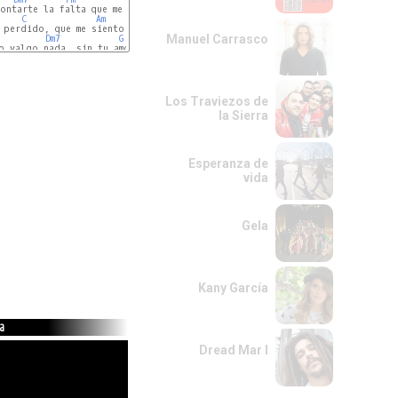
ontarte la falta que me haces

C
Am
Am/G
 perdido, que me siento tan vacio

Manuel Carrasco
Dm7
G
o valgo nada, sin tu amor no valgo nada

Los Traviezos de
la Sierra
Esperanza de
vida
Gela
Kany García
da
Dread Mar I