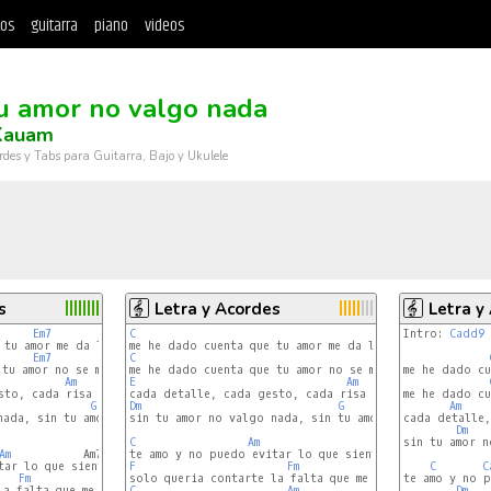
tos
guitarra
piano
videos
tu amor no valgo nada
Kauam
rdes y Tabs para Guitarra, Bajo y Ukulele
s
Letra y Acordes
Letra y
Em7
Am7
C
Am
Intro: 
Cadd9
tu amor me da la vida

Em7
Am7
C
E
Am
tu amor no se me olvida

me he dado cu
Am
E
Am
to, cada risa

me he dado cu
G
Dm
G
Am
nada, sin tu amor no valgo nada

sin tu amor no valgo nada, sin tu amor no valgo nada

cada detalle,
Dm
C
Am
sin tu amor n
Am
           Am7/G

ar lo que siento

F
Fm
C
C
Fm
te amo y no p
a falta que me haces

C
Am
Dm