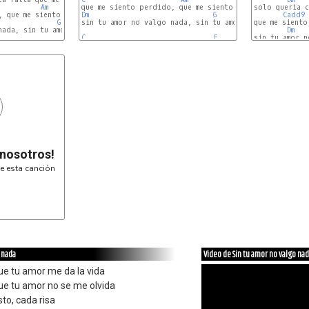
Am
        Am7/G

solo queria c
 que me siento tan vacío

Dm
G
Cadd9
G
sin tu amor no valgo nada, sin tu amor no valgo nada

que me siento
nada, sin tu amor no valgo nada

Dm
C
F
sin tu amor n
 nosotros!
e esta canción
o nada
Video de Sin tu amor no valgo na
e tu amor me da la vida
e tu amor no se me olvida
to, cada risa