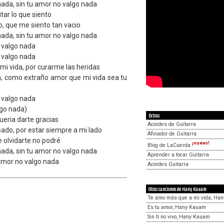
nada, sin tu amor no valgo nada
tar lo que siento
, que me siento tan vacio
nada, sin tu amor no valgo nada
 valgo nada
 valgo nada
mi vida, por curarme las heridas
, como extraño amor que mi vida sea tu
 valgo nada
lgo nada)
Extras
ueria darte gracias
Acordes de Guitarra
ado, por estar siempre a mi lado
Afinador de Guitarra
e olvidarte no podré
¡nuevo!
Blog de LaCuerda
nada, sin tu amor no valgo nada
Aprender a tocar Guitarra
 amor no valgo nada
Acordes Guitarra
Otras canciones de Hany Kauam
Te amo más que a mi vida, Ha
Es tu amor, Hany Kauam
Sin tí no vivo, Hany Kauam