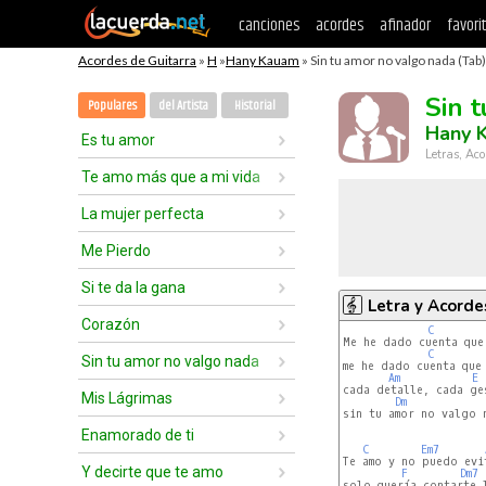
canciones
acordes
afinador
favori
Acordes de Guitarra
»
H
»
Hany Kauam
» Sin tu amor no valgo nada (Tab)
Sin 
Populares
del Artista
Historial
Hany 
Es tu amor
Letras, Aco
Te amo más que a mi vida
La mujer perfecta
Me Pierdo
Si te da la gana
Letra y Acorde
Corazón
C
Me he dado cuenta que 
C
Sin tu amor no valgo nada
me he dado cuenta que 
Am
E
cada detalle, cada ges
Mis Lágrimas
Dm
sin tu amor no valgo 
Enamorado de ti
C
Em7
Te amo y no puedo evit
Y decirte que te amo
F
Dm7
solo quería contarte l