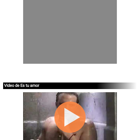
Video de Es tu amor