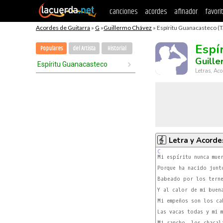
canciones
acordes
afinador
favori
Acordes de Guitarra
»
G
»
Guillermo Chávez
» Espíritu Guanacasteco (T
Espí
Populares
del Artista
Historial
Guill
Espíritu Guanacasteco
Letras, Aco
Letra y Acorde
C
Porque ha nacido junto
Babeado por los terne
Y al calor de mi buena
Mi empeños son los cab
Las vacas todas y mi m
Mi rancho, los chacali