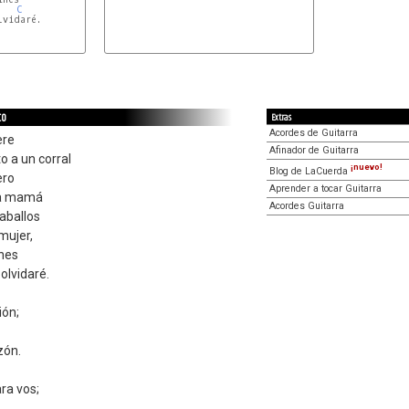
C
vidaré.

co
Extras
Acordes de Guitarra
ere
Afinador de Guitarra
o a un corral
¡nuevo!
Blog de LaCuerda
ero
Aprender a tocar Guitarra
na mamá
Acordes Guitarra
aballos
mujer,
ines
olvidaré.
ión;
zón.
ra vos;