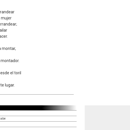
rrandear
o mujer
arrandear;
ilar
acer.
o
a montar,
n montador.
esde el toril
te lugar.
é
cabe