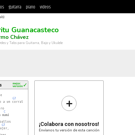
tos
guitarra
piano
videos
ab)
ritu Guanacasteco
ermo Chávez
rdes y Tabs para Guitarra, Bajo y Ukulele
s
mejor
✓
versión
+
G7
 a un corral

ro

C
 mamá

allos

¡Colabora con nosotros!
G7
ujer,

Envíanos tu versión de esta canción
nes
