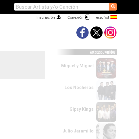
⚲
Inscripción
Conexión
Artistas Sugeridos
Miguel y Miguel
Los Nocheros
Gipsy Kings
Julio Jaramillo