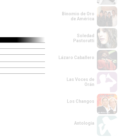
Binomio de Oro
de América
Soledad
Pastorutti
Lázaro Caballero
Las Voces de
Orán
Los Changos
Antologia