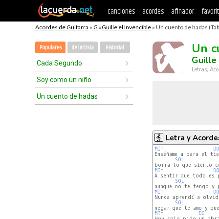
canciones
acordes
afinador
favori
Acordes de Guitarra
»
G
»
Guille el Invencible
» Un cuento de hadas (Tab
Un c
Populares
del Artista
Historial
Guille
Cada Segundo
Letras, Aco
Soy como un niño
Un cuento de hadas
Letra y Acorde
MIm
D
Enséñame a para el tie
SOL
MIm
D
A sentir que todo es p
SOL
MIm
D
Nunca aprendí a olvid
SOL
MIm
DO
Hoy solo pido un abra