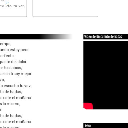
RE
scucho tu voz.

O
Video de Un cuento de hadas
iempo,
uando estoy peor.
perfecto,
pasar del dolor.
r tus labios,
e sin ti soy mejor.
zo,
o escucho tu voz.
to de hadas,
 existe el mañana.
es lo mismo,
o.
to de hadas,
 existe el mañana.
Extras
es lo mismo,