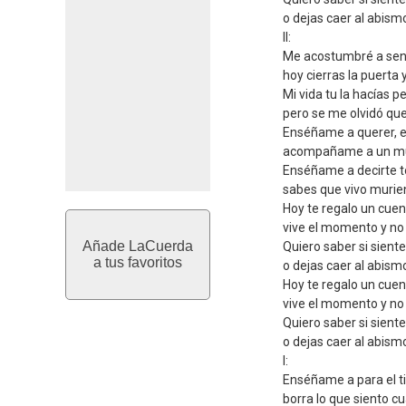
o dejas caer al abism
II:
Me acostumbré a sent
hoy cierras la puerta
Mi vida tu la hacías p
pero se me olvidó que
Enséñame a querer, e
acompañame a un mun
Enséñame a decirte to
sabes que vivo murie
Hoy te regalo un cuen
vive el momento y no
Añade LaCuerda
Quiero saber si sient
a tus favoritos
o dejas caer al abism
Hoy te regalo un cuen
vive el momento y no
Quiero saber si sient
o dejas caer al abism
I:
Enséñame a para el t
borra lo que siento c