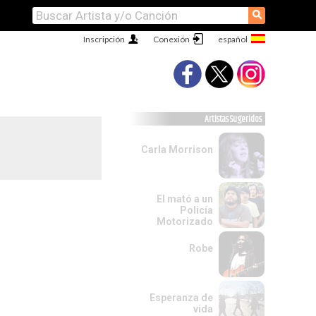
⚲
Inscripción
Conexión
Artistas Sugeridos
Carla Morrison
El mató a un
Policía
Motorizado
Robe
Esperanza de
vida