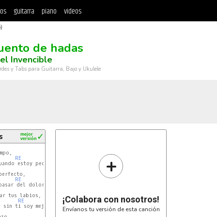
tos
guitarra
piano
videos
)
uento de hadas
 el Invencible
rdes y Tabs para Guitarra, Bajo y Ukulele
s
mejor
✓
versión
O
mpo,

+
RE
O
erfecto,

RE
O
ar tus labios,

¡Colabora con nosotros!
RE
Envíanos tu versión de esta canción
zo,
