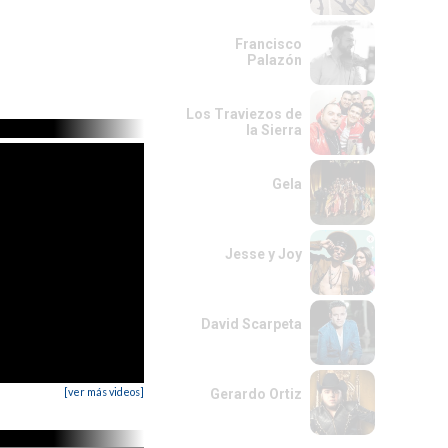
Francisco
Palazón
Los Traviezos de
la Sierra
Gela
Jesse y Joy
David Scarpeta
[ver más videos]
Gerardo Ortiz