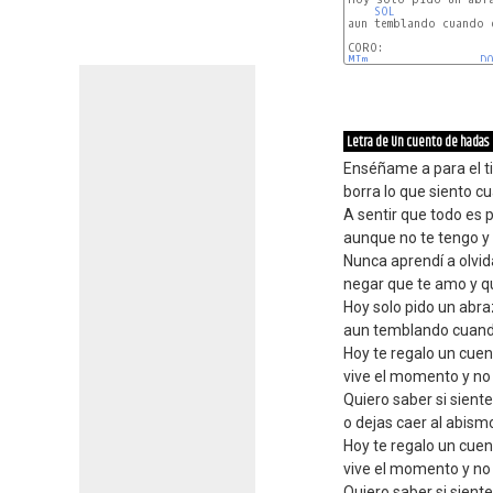
SOL
aun temblando cuando e
MIm
D
Letra de Un cuento de hadas
Enséñame a para el t
borra lo que siento c
A sentir que todo es 
aunque no te tengo y 
Nunca aprendí a olvida
negar que te amo y qu
Hoy solo pido un abra
aun temblando cuand
Hoy te regalo un cuen
vive el momento y no
Quiero saber si sient
o dejas caer al abism
Hoy te regalo un cuen
vive el momento y no
Quiero saber si sient