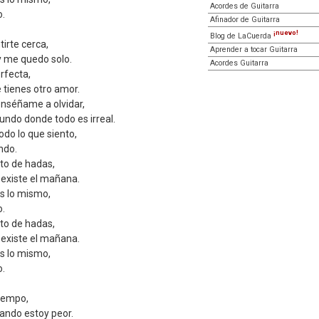
Acordes de Guitarra
o.
Afinador de Guitarra
¡nuevo!
Blog de LaCuerda
irte cerca,
Aprender a tocar Guitarra
 y me quedo solo.
Acordes Guitarra
erfecta,
 tienes otro amor.
nséñame a olvidar,
do donde todo es irreal.
do lo que siento,
ndo.
to de hadas,
 existe el mañana.
es lo mismo,
o.
to de hadas,
 existe el mañana.
es lo mismo,
o.
iempo,
uando estoy peor.