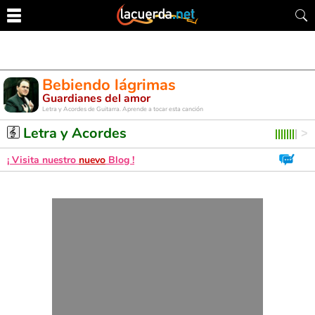
Bebiendo lágrimas
Guardianes del amor
Letra y Acordes de Guitarra. Aprende a tocar esta canción
Letra y Acordes
¡ Visita nuestro
nuevo
Blog !