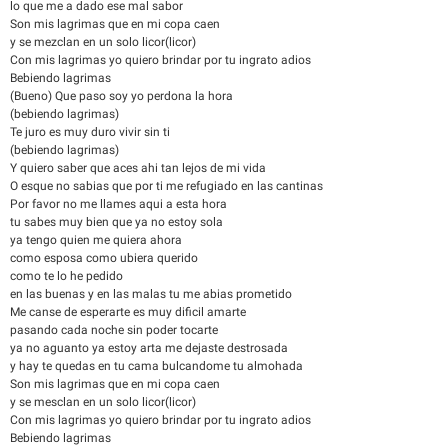
lo que me a dado ese mal sabor
Son mis lagrimas que en mi copa caen
y se mezclan en un solo licor(licor)
Con mis lagrimas yo quiero brindar por tu ingrato adios
Bebiendo lagrimas
(Bueno) Que paso soy yo perdona la hora
(bebiendo lagrimas)
Te juro es muy duro vivir sin ti
(bebiendo lagrimas)
Y quiero saber que aces ahi tan lejos de mi vida
O esque no sabias que por ti me refugiado en las cantinas
Por favor no me llames aqui a esta hora
tu sabes muy bien que ya no estoy sola
ya tengo quien me quiera ahora
como esposa como ubiera querido
como te lo he pedido
en las buenas y en las malas tu me abias prometido
Me canse de esperarte es muy dificil amarte
pasando cada noche sin poder tocarte
ya no aguanto ya estoy arta me dejaste destrosada
y hay te quedas en tu cama bulcandome tu almohada
Son mis lagrimas que en mi copa caen
y se mesclan en un solo licor(licor)
Con mis lagrimas yo quiero brindar por tu ingrato adios
Bebiendo lagrimas