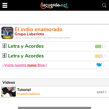
El indio enamorado
Grupo Laberinto
Letra y Acordes de Guitarra. Aprende a tocar esta canción
Letra y Acordes
Letra y Acordes
¡ Visita nuestro
nuevo
Blog !
Videos
Tutorial
13:57
FrankySotoMusic