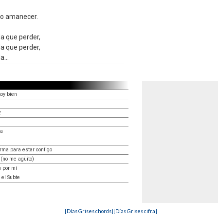
do amanecer.
a que perder,
a que perder,
...
oy bien
z
ra
rma para estar contigo
(no me agüito)
 por mí
 el Subte
[Días Grises chords]
[Días Grises cifra]