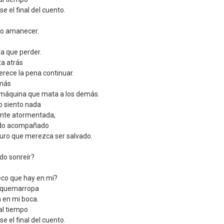
e el final del cuento.
do amanecer.
a que perder.
ta atrás
rece la pena continuar.
 más
a máquina que mata a los demás.
o siento nada
ente atormentada,
ndo acompañado
turo que merezca ser salvado.
do sonreír?
eco que hay en mí?
a quemarropa
a en mi boca.
 al tiempo
e el final del cuento.