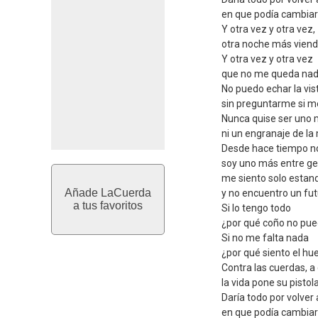
en que podía cambiars
Y otra vez y otra vez,
otra noche más vien
Y otra vez y otra vez
que no me queda nad
No puedo echar la vis
sin preguntarme si me
Nunca quise ser uno
ni un engranaje de l
Desde hace tiempo n
soy uno más entre g
me siento solo esta
Añade LaCuerda
y no encuentro un fu
a tus favoritos
Si lo tengo todo
¿por qué coño no pue
Si no me falta nada
¿por qué siento el hu
Contra las cuerdas, 
la vida pone su pistol
Daría todo por volver
en que podía cambiars