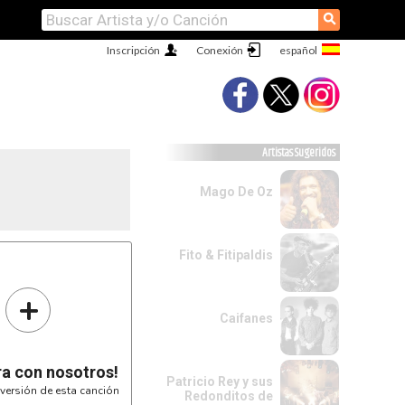
⚲
Inscripción
Conexión
Artistas Sugeridos
Mago De Oz
Fito & Fitipaldis
+
------|
------|
Caifanes
-7-5--|
------|
------|
------|
ra con nosotros!
Patricio Rey y sus
versión de esta canción
Redonditos de