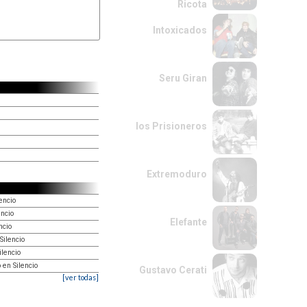
Ricota
Intoxicados
Seru Giran
los Prisioneros
Extremoduro
encio
encio
Elefante
ncio
Silencio
ilencio
 en Silencio
Gustavo Cerati
[ver todas]