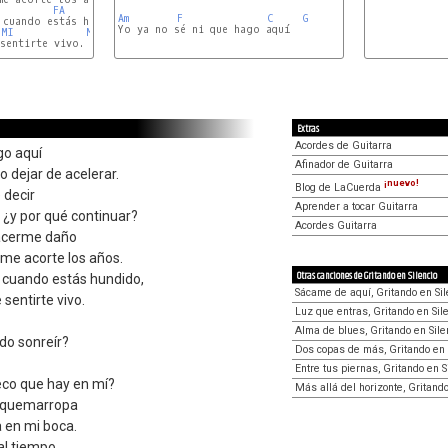
FA
Am
F
C
G
MI
MI
Extras
Acordes de Guitarra
go aquí
Afinador de Guitarra
no dejar de acelerar.
¡nuevo!
Blog de LaCuerda
 decir
Aprender a tocar Guitarra
: ¿y por qué continuar?
Acordes Guitarra
acerme daño
me acorte los años.
Otras canciones de Gritando en Silencio
o cuando estás hundido,
Sácame de aquí, Gritando en Sil
sentirte vivo.
Luz que entras, Gritando en Sil
Alma de blues, Gritando en Sile
do sonreír?
Dos copas de más, Gritando en 
Entre tus piernas, Gritando en S
eco que hay en mí?
Más allá del horizonte, Gritando
a quemarropa
a en mi boca.
 al tiempo