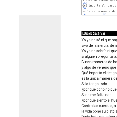
LAm
DO
FA
DO
Letra de Días Grises
Yo ya no sé ni que ha
vivo de la inercia, de 
Yo ya no sabría ni que
si alguien preguntara
Busco maneras de h
y algo de veneno que 
Qué importa el riesg
es la única manera de 
Si lo tengo todo
¿por qué coño no pue
Si no me falta nada
¿por qué siento el hu
Contra las cuerdas, 
la vida pone su pistol
Daría todo por volver