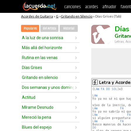
canciones
acordes
afinador
favori
Acordes de Guitarra
»
G
»
Gritando en Silencio
» Días Grises (Tab)
Días
Populares
del Artista
Historial
Gritan
A la luz de una sonrisa
Letras, Aco
Más allá del horizonte
Rutina en las venas
Días Grises
Gritando en silencio
Letra y Acorde
Dos semanas y unos domingos
(
LAm
FA
DO
SOL
)x3

LAm
Actitud
Mírame Desnudo
LAm
FA
LAm
FA
Mereció la pena
LAm
FA
Blues del espejo
DO