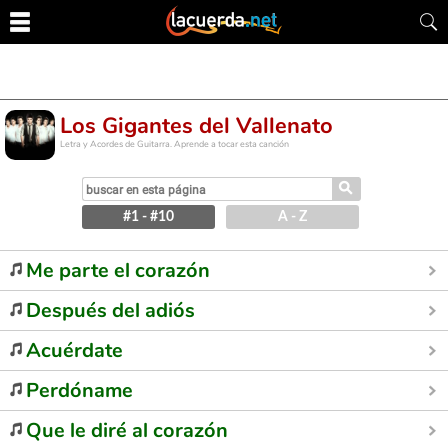
Los Gigantes del Vallenato
Letra y Acordes de Guitarra. Aprende a tocar esta canción
⚲
#1 - #10
A - Z
Me parte el corazón
Después del adiós
Acuérdate
Perdóname
Que le diré al corazón