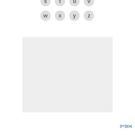
s
t
u
v
w
x
y
z
[PT]
[EN]