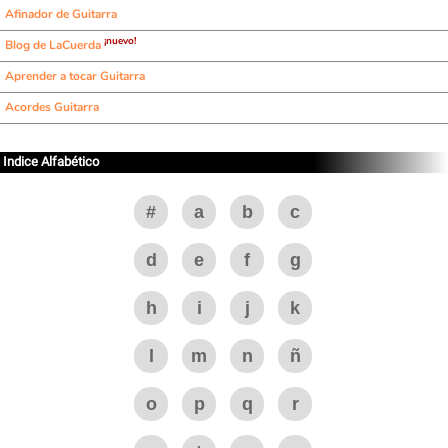
Afinador de Guitarra
¡nuevo!
Blog de LaCuerda
Aprender a tocar Guitarra
Acordes Guitarra
Indice Alfabético
#
a
b
c
d
e
f
g
h
i
j
k
l
m
n
ñ
o
p
q
r