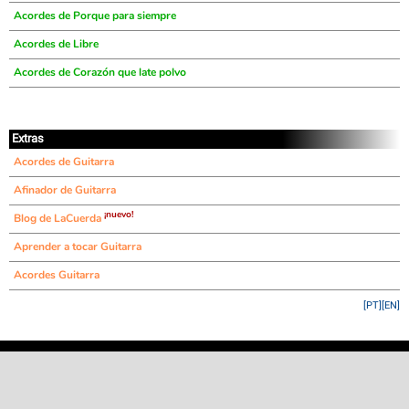
Acordes de Porque para siempre
Acordes de Libre
Acordes de Corazón que late polvo
Extras
Acordes de Guitarra
Afinador de Guitarra
¡nuevo!
Blog de LaCuerda
Aprender a tocar Guitarra
Acordes Guitarra
[PT]
[EN]
©
LaCuerda
.net
·
·
·
aviso legal
privacidad
contacto