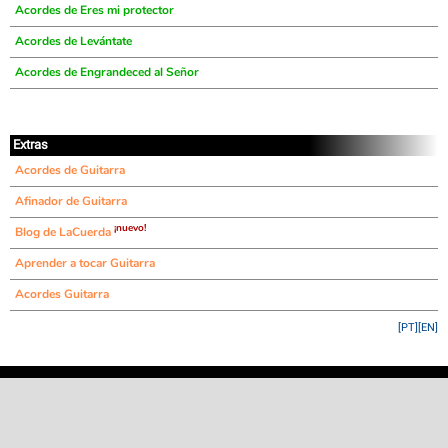
Acordes de Eres mi protector
Acordes de Levántate
Acordes de Engrandeced al Señor
Extras
Acordes de Guitarra
Afinador de Guitarra
¡nuevo!
Blog de LaCuerda
Aprender a tocar Guitarra
Acordes Guitarra
[PT]
[EN]
©
LaCuerda
.net
·
·
·
aviso legal
privacidad
contacto