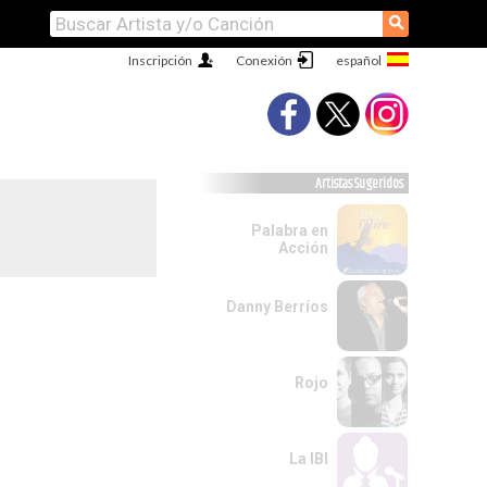
⚲
Inscripción
Conexión
Artistas Sugeridos
Palabra en
Acción
Danny Berríos
Rojo
La IBI