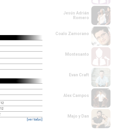
Jesús Adrián
Romero
Coalo Zamorano
Montesanto
Evan Craft
Alex Campos
 12
 12
2
Majo y Dan
[ver todas]