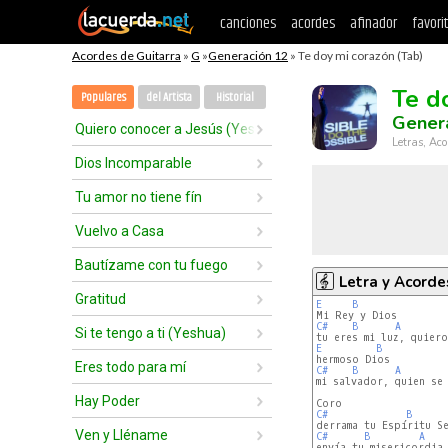
canciones
acordes
afinador
favori
Acordes de Guitarra
»
G
»
Generación 12
» Te doy mi corazón (Tab)
Te d
Populares
del Artista
Historial
Gener
Quiero conocer a Jesús (Yeshua) - nuestro Dios
Letras, Aco
Dios Incomparable
Tu amor no tiene fín
Vuelvo a Casa
Bautízame con tu fuego
Letra y Acorde
Gratitud
E
B
C#
B
A
Si te tengo a ti (Yeshua)
E
B
Eres todo para mí
C#
B
A
mi salvador, quien se 
Hay Poder
C#
B
Ven y Lléname
C#
B
A