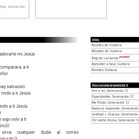
F#
hay salvación

Extras
Acordes de Guitarra
Afinador de Guitarra
o adorarte mi Jesús
¡nuevo!
Blog de LaCuerda
Aprender a tocar Guitarra
 comparara, a ti
Acordes Guitarra
Señor
Otras canciones de Generación 12
 hay salvación
Ven a mí, Generación 12
rindo a ti Jesús
Esperándote, Generación 12
Me Rindo, Generación 12
indo a ti Jesús
Nada es imposible, Generación
z
Gratitud + Gracias, Generación
e sigo solo a ti
Oh! noche divina, Generación 1
ón////
sirva cualquier duda al correo
om salu2