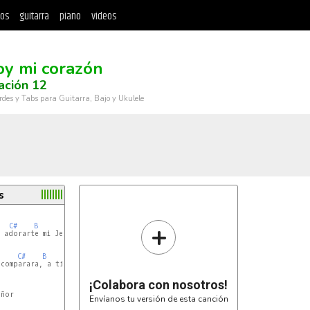
tos
guitarra
piano
videos
oy mi corazón
ación 12
rdes y Tabs para Guitarra, Bajo y Ukulele
s
+
C#
B
A
C#
B
F#
comparara, a ti

¡Colabora con nosotros!
A
Envíanos tu versión de esta canción