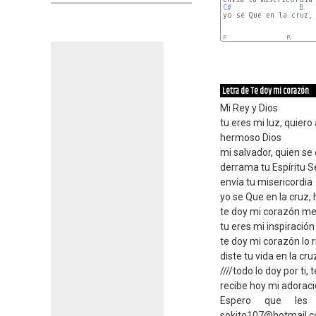
C#
B
yo se Que en la cruz, 
E
B
Letra de Te doy mi corazón
Mi Rey y Dios
tu eres mi luz, quier
hermoso Dios
mi salvador, quien se
derrama tu Espíritu 
envía tu misericordia
yo se Que en la cruz,
te doy mi corazón me 
tu eres mi inspiración
te doy mi corazón lo r
diste tu vida en la cru
////todo lo doy por ti, t
recibe hoy mi adoraci
Espero que les 
sokito107@hotmail.c