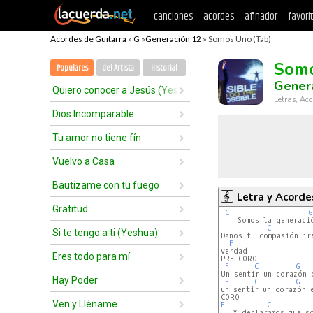
canciones
acordes
afinador
favori
Acordes de Guitarra
»
G
»
Generación 12
» Somos Uno (Tab)
Som
Populares
del Artista
Historial
Gener
Quiero conocer a Jesús (Yeshua) - nuestro Dios
Letras, Aco
Dios Incomparable
Tu amor no tiene fín
Vuelvo a Casa
Bautízame con tu fuego
Letra y Acorde
Gratitud
C
G
    Somos la generaci
C
Si te tengo a ti (Yeshua)
Danos tu compasión ir
F
verdad.

Eres todo para mí
PRE-CORO

F
C
G
Un sentir un corazón 
Hay Poder
F
C
G
un sentir un corazón e
Ven y Lléname
F
C
   Y declaramos que s