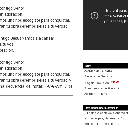
 contigo Señor
en adoración.
os uno nos escogiste para conquistar.
án tu obra seremos fieles a tu verdad.
ntigo Jesús vamos a alcanzar
a tu voz
oración.
 contigo Señor
Extras
en adoración.
Acordes de Guitarra
os uno nos escogiste para conquistar.
Afinador de Guitarra
n tu obra seremos fieles a tu verdad.//
¡nuevo!
Blog de LaCuerda
sma secuencia de notas F-C-G-Am y se
Aprender a tocar Guitarra
Acordes Guitarra
Otras canciones de Generación 12
Tu nombre santo es, Generació
Noche de paz, Generación 12
Vengo a tí, Generación 12