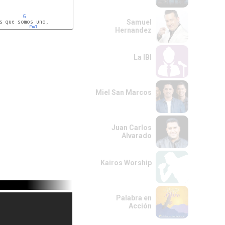
F
istar.

G
Samuel
s que somos uno,

F
-
C/G
-
G
-
Am7
ad.

Em7
Hernandez
La IBI
Miel San Marcos
Juan Carlos
Alvarado
Kairos Worship
Palabra en
Acción