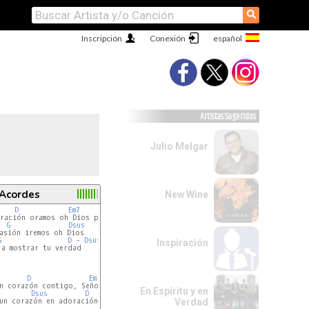
⚲
Inscripción
Conexión
Artistas Sugeridos
Julio Melgar
 Acordes
New Wine
D
F
Em7
C
tra nación.

ración oramos oh Dios por nuestra nación

G
Dsus
   a mostrar tu

asión iremos oh Dios

G
D
 - 
Dsus
Inspiración
a mostrar tu verdad

D
Em7
En Espiritu y en
Dsus
D
un corazón en adoración

Verdad