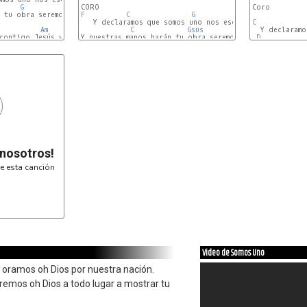
G
Am
F
-
C
-
G
-
Am
Coro

 tu obra seremos fieles a tu verdad.

F
C
G
Am7
   Y declaramos que somos uno nos escogiste para conqu
C
Am
F
C
Gsus
  Y declaramo
Am7
contigo Jesús vamos a alcanzar

Y nuestras manos harán tu obra seremos fieles a tu verd
D
G
 nosotros!
e esta canción
Video de Somos Uno
 oramos oh Dios por nuestra nación.
remos oh Dios a todo lugar a mostrar tu