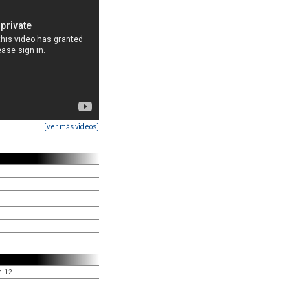
[ver más videos]
n 12