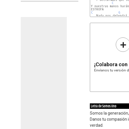
C
Y nuestras manos harán
C
G
   Nada nos detendrá 
C
+
¡Colabora con
Envíanos tu versión d
Letra de Somos Uno
Somos la generación,
Danos tu compasión i
verdad.