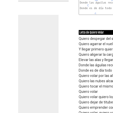
Donde las águilas reco
C
Donde es de día todo 
G
Letra de Quiero Volar
Quiero despegar del 
Quiero agarrar el vue
Y llegar primero quier
Quiero aligerar la ca
Elevar las alas y llega
Donde las águilas rec
Donde es de día todo 
Quiero volar por las a
Quiero las nubes alc
Quiero tocar el mismo
Quiero volar
Quiero volar quiero lo
Quiero dejar de titub
Quiero emprender con
Quiero volar, quiero v