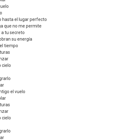
suelo
lo
o hasta el lugar perfecto
rga que no me permite
r a tu secreto
obran su energía
el tiempo
lturas
anzar
 cielo
grarlo
ear
tigo el vuelo
olar
lturas
anzar
 cielo
grarlo
ear