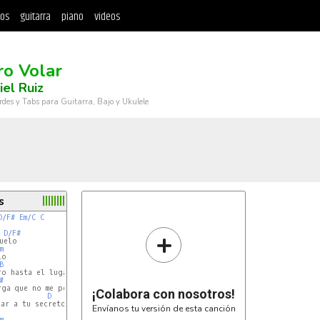
tos
guitarra
piano
videos
ro Volar
el Ruiz
rdes y Tabs para Guitarra, Bajo y Ukulele
s
D/F#
Em/C
C
+
D/F#
elo

m
B
D/A
#
Em
¡Colabora con nosotros!
D
ar a tu secreto

Envíanos tu versión de esta canción
m