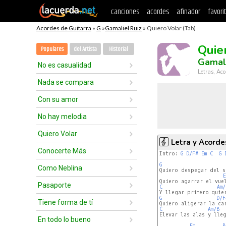
canciones
acordes
afinador
favori
Acordes de Guitarra
»
G
»
Gamaliel Ruiz
» Quiero Volar (Tab)
Quie
Populares
del Artista
Historial
Gamali
No es casualidad
Letras, Aco
Nada se compara
Con su amor
No hay melodia
Quiero Volar
Letra y Acorde
Conocerte Más
Intro: 
G
D/F#
Em
C
G
G
Como Neblina
Quiero despegar del su
E
Pasaporte
C
Am/
G
D/F
Tiene forma de tí
C
Am/B
Elevar las alas y lleg
En todo lo bueno
Em
B