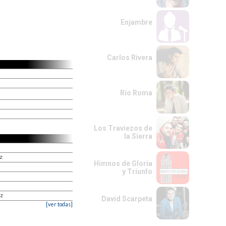
Enjambre
Carlos Rivera
Río Roma
Los Traviezos de
la Sierra
z
Himnos de Gloria
y Triunfo
iz
David Scarpeta
[ver todas]