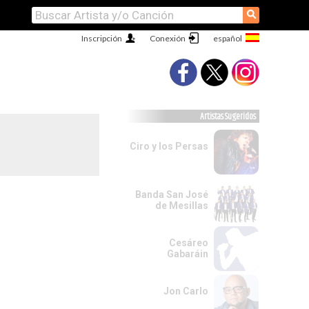
⚲
Inscripción
Conexión
Artistas Sugeridos
Ciro y los Persas
Banda San José
de Mesillas
Cesáreo
Gabaráin
Jon Carlo