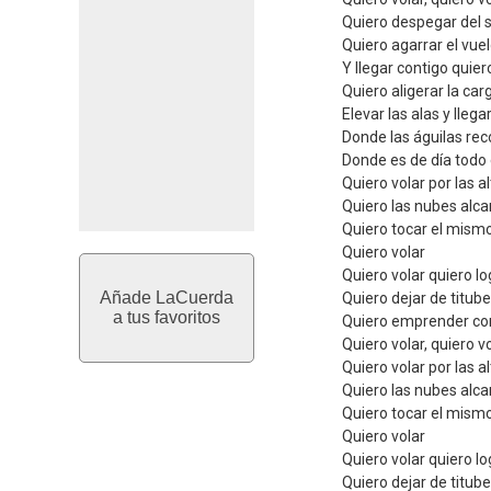
Quiero despegar del 
Quiero agarrar el vue
Y llegar contigo quier
Quiero aligerar la ca
Elevar las alas y llega
Donde las águilas rec
Donde es de día todo 
Quiero volar por las a
Quiero las nubes alc
Quiero tocar el mismo
Quiero volar
Quiero volar quiero lo
Añade LaCuerda
Quiero dejar de titub
a tus favoritos
Quiero emprender con
Quiero volar, quiero v
Quiero volar por las a
Quiero las nubes alc
Quiero tocar el mismo
Quiero volar
Quiero volar quiero lo
Quiero dejar de titub