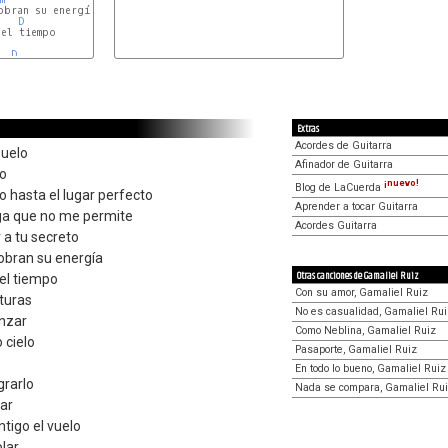
bran su energía

D
el tiempo

D
Extras
Acordes de Guitarra
suelo
Afinador de Guitarra
lo
¡nuevo!
Blog de LaCuerda
o hasta el lugar perfecto
Aprender a tocar Guitarra
rga que no me permite
Acordes Guitarra
r a tu secreto
obran su energía
Otras canciones de Gamaliel Ruiz
el tiempo
Con su amor, Gamaliel Ruiz
lturas
No es casualidad, Gamaliel Rui
anzar
Como Neblina, Gamaliel Ruiz
 cielo
Pasaporte, Gamaliel Ruiz
En todo lo bueno, Gamaliel Ruiz
grarlo
Nada se compara, Gamaliel Ru
ear
tigo el vuelo
olar