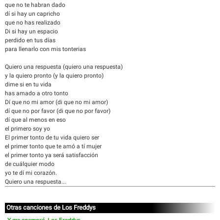
que no te habran dado
dí si hay un capricho
que no has realizado
Di si hay un espacio
perdido en tus días
para llenarlo con mis tonterias
Quiero una respuesta (quiero una respuesta)
y la quiero pronto (y la quiero pronto)
dime si en tu vida
has amado a otro tonto
Dí que no mi amor (di que no mi amor)
dí que no por favor (di que no por favor)
dí que al menos en eso
el primero soy yo
El primer tonto de tu vida quiero ser
el primer tonto que te amó a tí mujer
el primer tonto ya será satisfacción
de cuálquier modo
yo te dí mi corazón.
Quiero una respuesta...
Otras canciones de Los Freddys