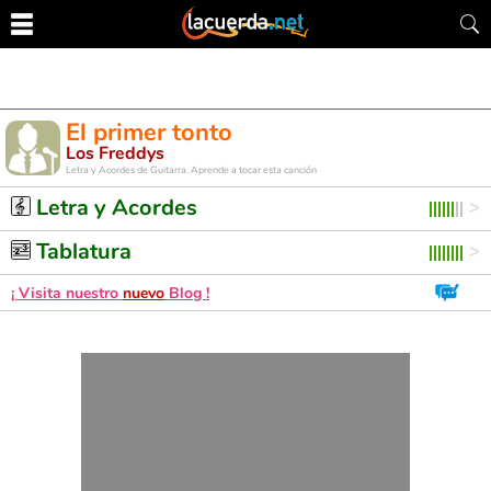
El primer tonto
Los Freddys
Letra y Acordes de Guitarra. Aprende a tocar esta canción
Letra y Acordes
Tablatura
¡ Visita nuestro
nuevo
Blog !