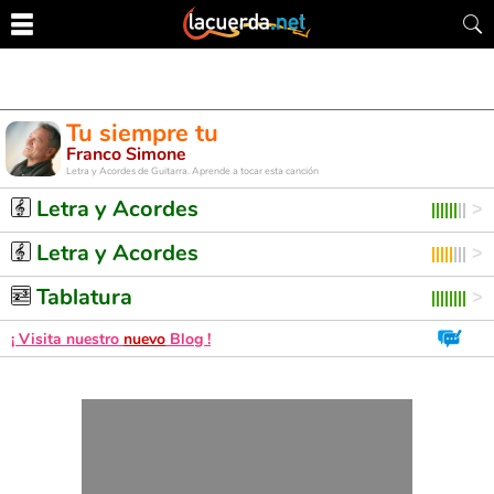
Tu siempre tu
Franco Simone
Letra y Acordes de Guitarra. Aprende a tocar esta canción
Letra y Acordes
Letra y Acordes
Tablatura
¡ Visita nuestro
nuevo
Blog !