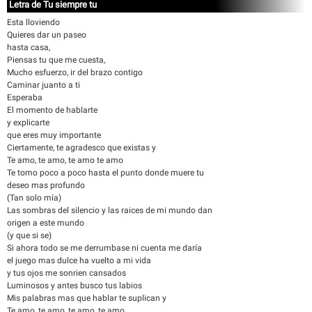
Letra de Tu siempre tu
Esta lloviendo
Quieres dar un paseo
hasta casa,
Piensas tu que me cuesta,
Mucho esfuerzo, ir del brazo contigo
Caminar juanto a ti
Esperaba
El momento de hablarte
y explicarte
que eres muy importante
Ciertamente, te agradesco que existas y
Te amo, te amo, te amo te amo
Te tomo poco a poco hasta el punto donde muere tu
deseo mas profundo
(Tan solo mía)
Las sombras del silencio y las raices de mi mundo dan
origen a este mundo
(y que si se)
Si ahora todo se me derrumbase ni cuenta me daría
el juego mas dulce ha vuelto a mi vida
y tus ojos me sonrien cansados
Luminosos y antes busco tus labios
Mis palabras mas que hablar te suplican y
Te amo, te amo, te amo, te amo