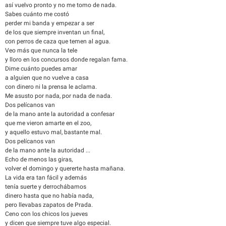
así vuelvo pronto y no me tomo de nada.
Sabes cuánto me costó
perder mi banda y empezar a ser
de los que siempre inventan un final,
con perros de caza que temen al agua.
Veo más que nunca la tele
y lloro en los concursos donde regalan fama.
Dime cuánto puedes amar
a alguien que no vuelve a casa
con dinero ni la prensa le aclama.
Me asusto por nada, por nada de nada.
Dos pelícanos van
de la mano ante la autoridad a confesar
que me vieron amarte en el zoo,
y aquello estuvo mal, bastante mal.
Dos pelícanos van
de la mano ante la autoridad ...
Echo de menos las giras,
volver el domingo y quererte hasta mañana.
La vida era tan fácil y además
tenía suerte y derrochábamos
dinero hasta que no había nada,
pero llevabas zapatos de Prada.
Ceno con los chicos los jueves
y dicen que siempre tuve algo especial.