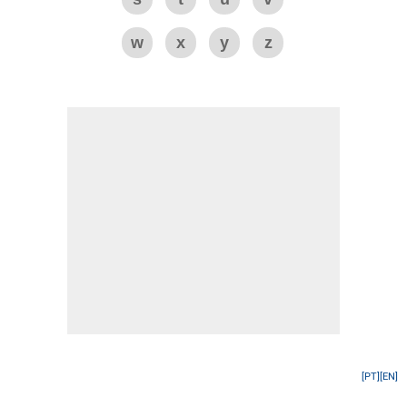
w
x
y
z
[PT]
[EN]