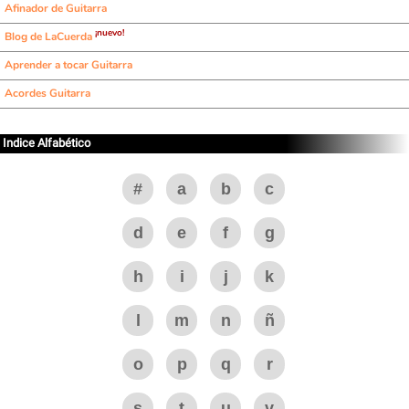
Afinador de Guitarra
¡nuevo!
Blog de LaCuerda
Aprender a tocar Guitarra
Acordes Guitarra
Indice Alfabético
#
a
b
c
d
e
f
g
h
i
j
k
l
m
n
ñ
o
p
q
r
s
t
u
v