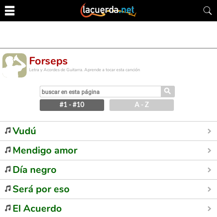
Forseps
Letra y Acordes de Guitarra. Aprende a tocar esta canción
⚲
#1 - #10
A - Z
Vudú
Mendigo amor
Día negro
Será por eso
El Acuerdo