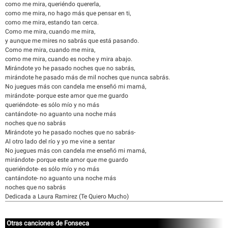
como me mira, queriéndo quererla,
como me mira, no hago más que pensar en ti,
como me mira, estando tan cerca.
Como me mira, cuando me mira,
y aunque me mires no sabrás que está pasando.
Como me mira, cuando me mira,
como me mira, cuando es noche y mira abajo.
Mirándote yo he pasado noches que no sabrás,
mirándote he pasado más de mil noches que nunca sabrás.
No juegues más con candela me enseñó mi mamá,
mirándote- porque este amor que me guardo
queriéndote- es sólo mío y no más
cantándote- no aguanto una noche más
noches que no sabrás
Mirándote yo he pasado noches que no sabrás-
Al otro lado del río y yo me vine a sentar
No juegues más con candela me enseñó mi mamá,
mirándote- porque este amor que me guardo
queriéndote- es sólo mío y no más
cantándote- no aguanto una noche más
noches que no sabrás
Dedicada a Laura Ramirez (Te Quiero Mucho)
Otras canciones de Fonseca