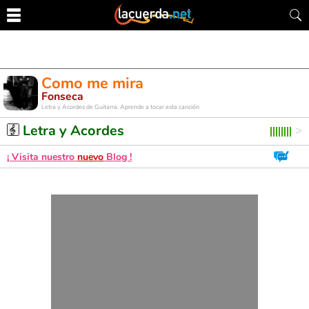
Como me mira
Fonseca
Letra y Acordes de Guitarra. Aprende a tocar esta canción
Letra y Acordes
¡ Visita nuestro
nuevo
Blog !