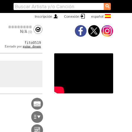
⚲
Inscripción
Conexión
N/A
(0)
fito0519
Enviado por
guitar_dream