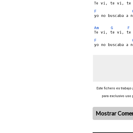
F
yo no buscaba a n
Am
G
F
F
Este fichero es trabajo
para exclusivo uso 
Mostrar Comen