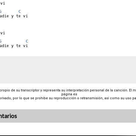
G
C
adie y te vi

G
C
 propio de su transcriptor y representa su interpretación personal de la canción. El 
página es
privado, por lo que se prohibe su reproducción o retransmisión, así como su uso pa
tarios