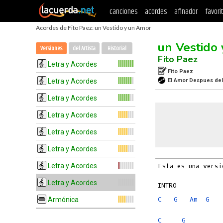
canciones
acordes
afinador
favori
Acordes de Fito Paez: un Vestido y un Amor
un Vestido
Versiones
del Artista
Historial
Fito Paez
Letra y Acordes
Fito Paez
Letra y Acordes
El Amor Despues de
Letra y Acordes
Letra y Acordes
Letra y Acordes
Letra y Acordes
Letra y Acordes
Esta es una versi
Letra y Acordes
C
G
Am
G
Armónica
C
G