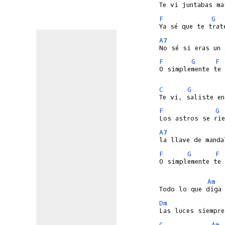
F
G
A7
F
G
F
O simplemente te 
C
G
F
G
A7
F
G
F
O simplemente te 
Am
Dm
C
Am