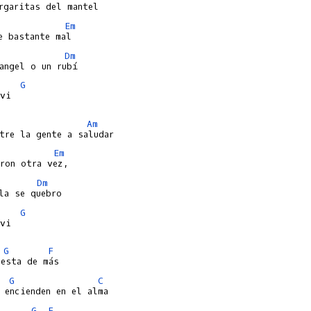
Em
Dm
G
vi

Am
Em
Dm
G
vi

G
F
G
C
G
F