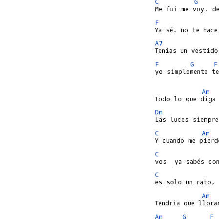
C
G
F
A7
F
G
F
yo simplemente te
Am
Dm
C
Am
C
C
Am
Am
G
F