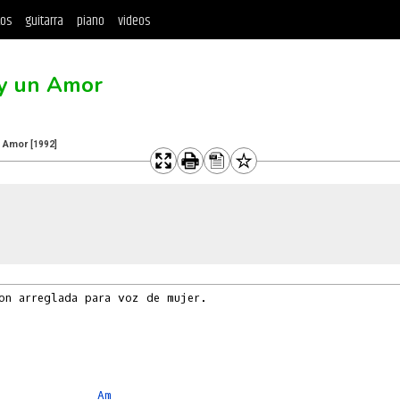
tos
guitarra
piano
videos
 y un Amor
l Amor
[1992]
on arreglada para voz de mujer.

Am