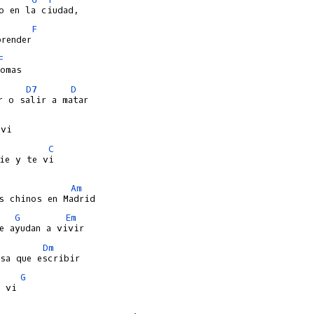
F
F
D7
D
C
ie y te vi

Am
G
Em
Dm
G
 vi
