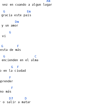
Am
G
Em
Dm
G
 vi

G
F
G
C
G
F
F
F
D7
D