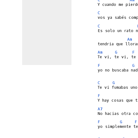
C
C
Am
Am
G
F
F
G
yo no buscaba nad
C
G
F
A7
F
G
F
yo simplemente te