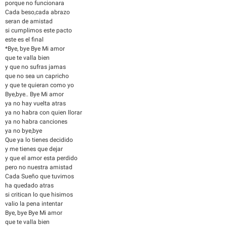
porque no funcionara
Cada beso,cada abrazo
seran de amistad
si cumplimos este pacto
este es el final
*Bye, bye Bye Mi amor
que te valla bien
y que no sufras jamas
que no sea un capricho
y que te quieran como yo
Bye,bye.. Bye Mi amor
ya no hay vuelta atras
ya no habra con quien llorar
ya no habra canciones
ya no bye,bye
Que ya lo tienes decidido
y me tienes que dejar
y que el amor esta perdido
pero no nuestra amistad
Cada Sueño que tuvimos
ha quedado atras
si critican lo que hisimos
valio la pena intentar
Bye, bye Bye Mi amor
que te valla bien