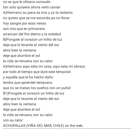
no es que le ofrezca consuelo
tan solo quisiera ahora verlo cantar
A)Hermano su pena es mia y yo la reclamo
no quiero que se me esconda pa no llorar
hay sangre por esas venas
son rios que en primavera
arrancan del frio eterno y la soledad
B)Pongale al corazon un hilito de luz
deje que lo levante al viento del sur
abra bien la ventana
deje que alumbre el sol
la vida se renueva con su calor
A)Hermano aqui esta mi casa, aqui esta mi abrazo
por todo el tiempo que dure este temporal
y aquella que le ha hecho daño
tendra que aprender temprano
que no se matan los sueños con un puñal
B1)Pongale al corazon un hilito de luz
deje que lo levante al viento del sur
abra bien la ventana
deje que alumbre el sol
la vida se renueva con su calor
con su calor
ACHUPALLAS (VIÑA DEL MAR, CHILE) on the web.