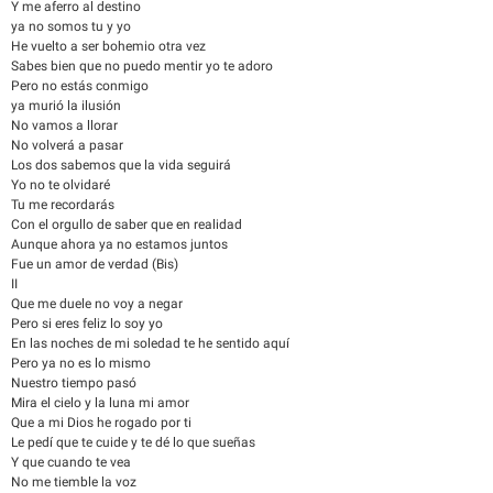
Y me aferro al destino
ya no somos tu y yo
He vuelto a ser bohemio otra vez
Sabes bien que no puedo mentir yo te adoro
Pero no estás conmigo
ya murió la ilusión
No vamos a llorar
No volverá a pasar
Los dos sabemos que la vida seguirá
Yo no te olvidaré
Tu me recordarás
Con el orgullo de saber que en realidad
Aunque ahora ya no estamos juntos
Fue un amor de verdad (Bis)
II
Que me duele no voy a negar
Pero si eres feliz lo soy yo
En las noches de mi soledad te he sentido aquí
Pero ya no es lo mismo
Nuestro tiempo pasó
Mira el cielo y la luna mi amor
Que a mi Dios he rogado por ti
Le pedí que te cuide y te dé lo que sueñas
Y que cuando te vea
No me tiemble la voz