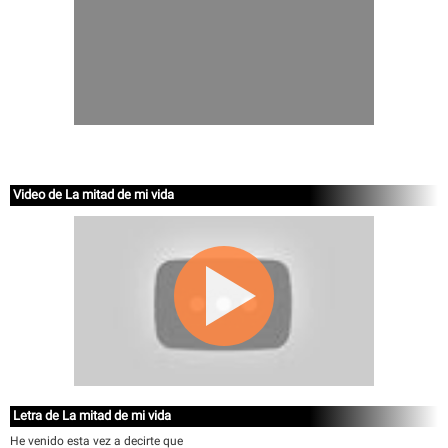
Video de La mitad de mi vida
Letra de La mitad de mi vida
He venido esta vez a decirte que