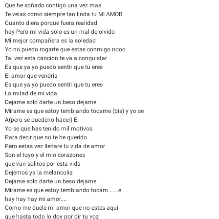
Que he soñado contigo una vez mas
Te veias como siempre tan linda tu MI AMOR
Cuanto diera porque fuera realidad
hay Pero mi vida solo es un mal de olvido
Mi mejor compañera es la soledad
Yo no puedo rogarte que estas conmigo nooo
Tal vez esta cancion te va a conquistar
Es que ya yo puedo sentir que tu eres
El amor que vendria
Es que ya yo puedo sentir que tu eres
La mitad de mi vida
Dejame solo darte un beso dejame
Mirame es que estoy temblando tocame (bis) y yo se
A(pero se puedeno hacer) E
Yo se que has tenido mil motivos
Para decir que no te he querido
Pero estas vez llenare tu vida de amor
Son el tuyo y el mio corazones
que van solitos por esta vida
Dejemos ya la melancolia
Dejame solo darte un beso dejame
Mirame es que estoy temblando tocam.......e
hay hay hay mi amor....
Como me duele mi amor que no estes aqui
que hasta todo lo doy por oir tu voz