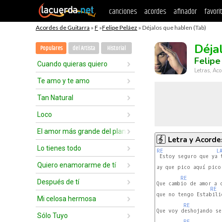
canciones
acordes
afinador
favori
Acordes de Guitarra
»
F
»
Felipe Peláez
» Déjalos que hablen (Tab)
Déja
Populares
del Artista
Historial
Felipe
Cuando quieras quiero
Letras, Aco
Te amo y te amo
Tan Natural
Loco
El amor más grande del planeta
Letra y Acorde
Lo tienes todo
RE
L
 Estoy seguro que ya 
Quiero enamorarme de tí
ay que pico aquí pico 
RE
Después de tí
Que cambio de amor a c
RE
que no tengo Estabili
Mi celosa hermosa
RE
Que voy deshojando se
Sólo Tuyo
RE