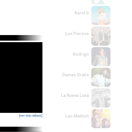
Karol G
Los Pericos
Rodrigo
Damas Gratis
La Nueva Luna
[ver más videos]
Leo Mattioli