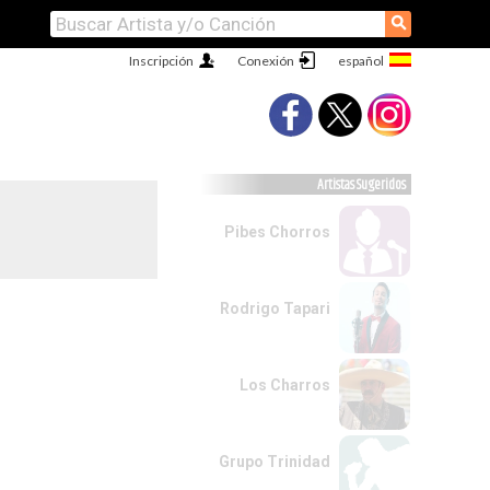
⚲
Inscripción
Conexión
Artistas Sugeridos
Pibes Chorros
Rodrigo Tapari
Los Charros
Grupo Trinidad