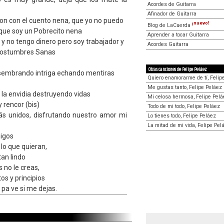
Acordes de Guitarra
Afinador de Guitarra
eron con el cuento nena, que yo no puedo
¡nuevo!
Blog de LaCuerda
 que soy un Pobrecito nena
Aprender a tocar Guitarra
e y no tengo dinero pero soy trabajador y
Acordes Guitarra
costumbres Sanas
Otras canciones de Felipe Peláez
sembrando intriga echando mentiras
Quiero enamorarme de tí, Felip
Me gustas tanto, Felipe Peláez
la envidia destruyendo vidas
Mi celosa hermosa, Felipe Pelá
 rencor (bis)
Todo de mi todo, Felipe Peláez
 unidos, disfrutando nuestro amor mi
Lo tienes todo, Felipe Peláez
La mitad de mi vida, Felipe Pel
migos
lo que quieran,
tan lindo
s no le creas,
s y principios
 pa ve si me dejas.