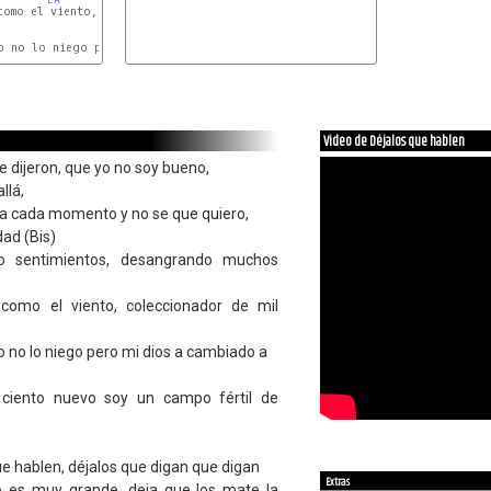
como el viento, coleccionador de mil amores

FA#m
SOL
o no lo niego pero mi dios a cambiado a

Video de Déjalos que hablen
e dijeron, que yo no soy bueno,
llá,
a cada momento y no se que quiero,
dad (Bis)
o sentimientos, desangrando muchos
e como el viento, coleccionador de mil
o no lo niego pero mi dios a cambiado a
ciento nuevo soy un campo fértil de
e hablen, déjalos que digan que digan
Extras
o es muy grande, deja que los mate la