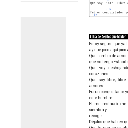
Que soy libre, libre 
SIm
Fui un conquistador y
RE
Letra de Déjalos que hablen
Estoy seguro que ya t
ay que pico aquí pico a
Que cambio de amor 
que no tengo Estabili
Que voy deshojand
corazones
Que soy libre, libr
amores
Fui un conquistador y
este hombre
El me restauró me 
siembra y
recoge
Déjalos que hablen qu
Que lo que yo sient