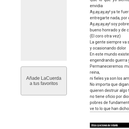
envidia
Ay,ay,ay,ay! ya te fu
entregarte nada, por
Ay,ay,ay,ay! soy pobr
bueno honrado y de 
(El coro otra vez)
La gente siempre va 
y ocasionando dolor
En este mundo existe 
engendrando guerra y
Permaneceremos más
reina,
Añade LaCuerda
ni fieles ya son los a
a tus favoritos
No importa que digan 
quieren destruir algo 
no tiene oficio por dio
pobres de fundamento
ve to lo que han dicho
Otras canciones de interés