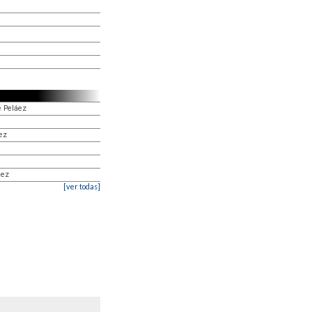
e Peláez
ez
áez
[ver todas]