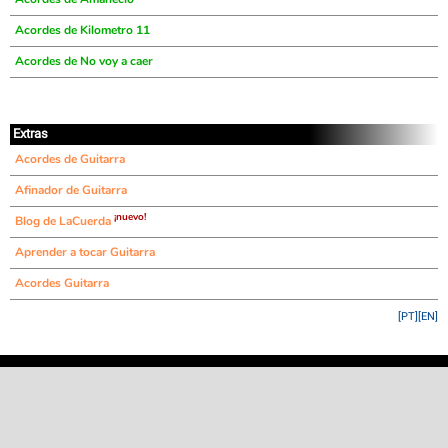
Acordes de Kilometro 11
Acordes de No voy a caer
Extras
Acordes de Guitarra
Afinador de Guitarra
¡nuevo!
Blog de LaCuerda
Aprender a tocar Guitarra
Acordes Guitarra
[PT]
[EN]
©
LaCuerda
.net
·
·
·
aviso legal
privacidad
contacto