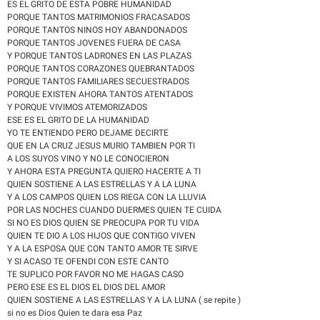
ES EL GRITO DE ESTA POBRE HUMANIDAD
PORQUE TANTOS MATRIMONIOS FRACASADOS
PORQUE TANTOS NINOS HOY ABANDONADOS
PORQUE TANTOS JOVENES FUERA DE CASA
Y PORQUE TANTOS LADRONES EN LAS PLAZAS
PORQUE TANTOS CORAZONES QUEBRANTADOS
PORQUE TANTOS FAMILIARES SECUESTRADOS
PORQUE EXISTEN AHORA TANTOS ATENTADOS
Y PORQUE VIVIMOS ATEMORIZADOS
ESE ES EL GRITO DE LA HUMANIDAD
YO TE ENTIENDO PERO DEJAME DECIRTE
QUE EN LA CRUZ JESUS MURIO TAMBIEN POR TI
A LOS SUYOS VINO Y NO LE CONOCIERON
Y AHORA ESTA PREGUNTA QUIERO HACERTE A TI
QUIEN SOSTIENE A LAS ESTRELLAS Y A LA LUNA
Y A LOS CAMPOS QUIEN LOS RIEGA CON LA LLUVIA
POR LAS NOCHES CUANDO DUERMES QUIEN TE CUIDA
SI NO ES DIOS QUIEN SE PREOCUPA POR TU VIDA
QUIEN TE DIO A LOS HIJOS QUE CONTIGO VIVEN
Y A LA ESPOSA QUE CON TANTO AMOR TE SIRVE
Y SI ACASO TE OFENDI CON ESTE CANTO
TE SUPLICO POR FAVOR NO ME HAGAS CASO
PERO ESE ES EL DIOS EL DIOS DEL AMOR
QUIEN SOSTIENE A LAS ESTRELLAS Y A LA LUNA ( se repite )
si no es Dios Quien te dara esa Paz