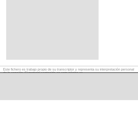
Este fichero es trabajo propio de su transcriptor y representa su interpretación personal
de la canción. El material contenido en esta página es
para exclusivo uso privado, por lo que se prohibe su reproducción o retransmisión, así
como su uso para fines comerciales.
©
LaCuerda
.net
·
·
·
aviso legal
privacidad
contacto