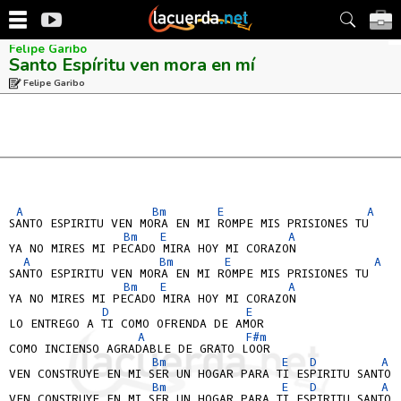
Felipe Garibo
Santo Espíritu ven mora en mí
Felipe Garibo
A
Bm
E
A
SANTO ESPIRITU VEN MORA EN MI ROMPE MIS PRISIONES TU

Bm
E
A
YA NO MIRES MI PECADO MIRA HOY MI CORAZON

A
Bm
E
A
SANTO ESPIRITU VEN MORA EN MI ROMPE MIS PRISIONES TU

Bm
E
A
YA NO MIRES MI PECADO MIRA HOY MI CORAZON

D
E
LO ENTREGO A TI COMO OFRENDA DE AMOR

A
F#m
COMO INCIENSO AGRADABLE DE GRATO LOOR

Bm
E
D
A
VEN CONSTRUYE EN MI SER UN HOGAR PARA TI ESPIRITU SANTO

Bm
E
D
A
VEN CONSTRUYE EN MI SER UN HOGAR PARA TI ESPIRITU SANTO
