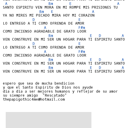
A
Bm
E
A
SANTO ESPIRITU VEN MORA EN MI ROMPE MIS PRISIONES TU

Bm
E
A
YA NO MIRES MI PECADO MIRA HOY MI CORAZON

D
E
LO ENTREGO A TI COMO OFRENDA DE AMOR

A
F#m
COMO INCIENSO AGRADABLE DE GRATO LOOR

Bm
E
D
A
VEN CONSTRUYE EN MI SER UN HOGAR PARA TI ESPIRITU SANTO

D
E
LO ENTREGO A TI COMO OFRENDA DE AMOR

A
F#m
COMO INCIENSO AGRADABLE DE GRATO LOOR

Bm
E
D
A
VEN CONSTRUYE EN MI SER UN HOGAR PARA TI ESPIRITU SANTO

Bm
E
D
A
VEN CONSTRUYE EN MI SER UN HOGAR PARA TI ESPIRITU SANTO

espero que sea de mucha bendicion

y que el Santo Espiritu de Dios nos ayude

dia a dia a ser mejores humanos y reflejar de su amor

su siempre amigo  "Rescatado"

thepapigothic4me@hotmail.com
