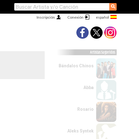
⚲
Inscripción
Conexión
Artistas Sugeridos
Bándalos Chinos
Abba
Rosario
Aleks Syntek