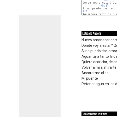
Donde voy a estar? Qui
Gmaj7
Am7
Aguantara tanto frio n
Letra de Ancora
Nuevo amanecer do
Donde voy a estar? Q
Si no puedo dar, amo
Aguantara tanto frio
Quiero acariciar, deja
Volver a mi al mirarte
Ancorarme al sol
Mi puente
Retener agua en los 
Otras canciones de interés