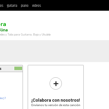
tos
guitarra
piano
videos
ra
lina
rdes y Tabs para Guitarra, Bajo y Ukulele
s
+
Cmaj7
¡Colabora con nosotros!
Envíanos tu versión de esta canción