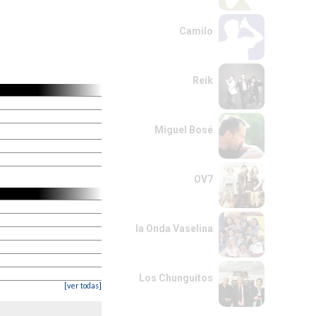
Camilo
Reik
Miguel Bosé
OV7
la Onda Vaselina
Los Chunguitos
[ver todas]