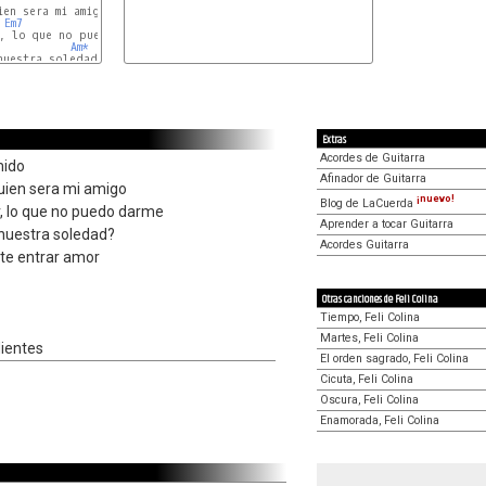
en sera mi amigo

Em7
C#º
Cmaj7
Am*
uestra soledad?

Gmaj7
Extras
Acordes de Guitarra
mido
Afinador de Guitarra
uien sera mi amigo
¡nuevo!
Blog de LaCuerda
r, lo que no puedo darme
Aprender a tocar Guitarra
 nuestra soledad?
Acordes Guitarra
rte entrar amor
Otras canciones de Feli Colina
Tiempo, Feli Colina
Martes, Feli Colina
dientes
El orden sagrado, Feli Colina
Cicuta, Feli Colina
Oscura, Feli Colina
Enamorada, Feli Colina