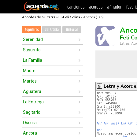
canciones
acordes
afinador
favori
Acordes de Guitarra
»
F
»
Feli Colina
» Ancora (Tab)
Anco
Populares
del Artista
Historial
Feli Co
Serenidad
Letras, Aco
Susurrito
La Familia
Madre
Martes
Letra y Acorde
Aguatera
Am7: x0555x
Am*: x0455x
Em7: 055000
La Entrega
C#º: x45000
Cmaj7: x35000
Em(maj7): 021000
Sagitario
Cmaj7*: x33000
Oscura
Am7
Am*
Gmaj7
Em7
C#º
Am7
Ancora
Am*