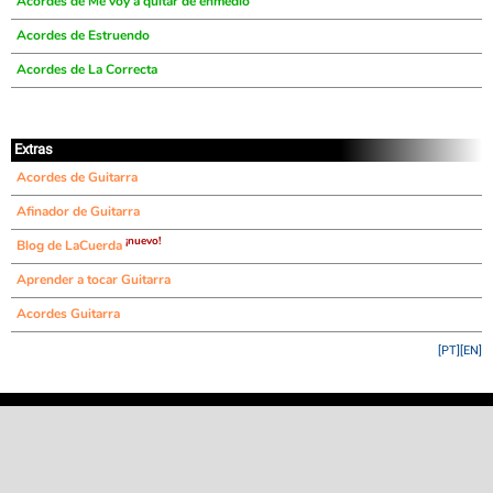
Acordes de Me voy a quitar de enmedio
Acordes de Estruendo
Acordes de La Correcta
Extras
Acordes de Guitarra
Afinador de Guitarra
¡nuevo!
Blog de LaCuerda
Aprender a tocar Guitarra
Acordes Guitarra
[PT]
[EN]
©
LaCuerda
.net
·
·
·
aviso legal
privacidad
contacto